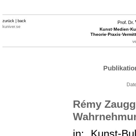
zurück | back
Prof. Dr.
kuniver.se
Kunst·Medien·Kul
Theorie·Praxis·Vermit
v
Publikati
Dat
Rémy Zaugg.
Wahrnehmu
in: Kunst-Bu