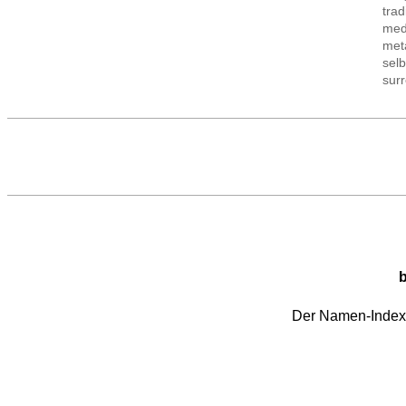
trad
med
met
sel
sur
b
Der Namen-Index i