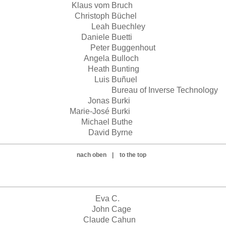
Klaus vom
Bruch
Christoph
Büchel
Leah
Buechley
Daniele
Buetti
Peter
Buggenhout
Angela
Bulloch
Heath
Bunting
Luis
Buñuel
Bureau of Inverse Technology
Jonas
Burki
Marie-José
Burki
Michael
Buthe
David
Byrne
nach oben
|
to the top
Eva
C.
John
Cage
Claude
Cahun