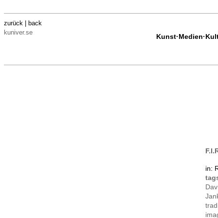
zurück | back
kuniver.se
Kunst·Medien·Kultu
F.I
in: 
ta
Dav
Jan
trad
ima