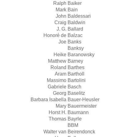
Ralph
Baiker
Mark
Bain
John
Baldessari
Craig
Baldwin
J. G.
Ballard
Honoré de
Balzac
Joe
Banks
Banksy
Heike
Baranowsky
Matthew
Barney
Roland
Barthes
Aram
Bartholl
Massimo
Bartolini
Gabriele
Basch
Georg
Baselitz
Barbara Isabella
Bauer-Heusler
Mary
Bauermeister
Horst H.
Baumann
Thomas
Bayrle
BBM
Walter van
Beirendonck