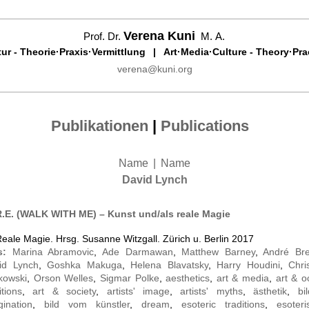
Verena Kuni
Prof. Dr.
M. A.
r - Theorie·Praxis·Vermittlung
|
Art·Media·Culture - Theory·Pra
verena@kuni.org
Publikationen
|
Publications
Name
|
Name
David Lynch
.R.E. (WALK WITH ME) – Kunst und/als reale Magie
Reale Magie. Hrsg. Susanne Witzgall. Zürich u. Berlin 2017
gs:
Marina Abramovic
,
Ade Darmawan
,
Matthew Barney
,
André Bre
id Lynch
,
Goshka Makuga
,
Helena Blavatsky
,
Harry Houdini
,
Chri
kowski
,
Orson Welles
,
Sigmar Polke
,
aesthetics
,
art & media
,
art & o
itions
,
art & society
,
artists' image
,
artists' myths
,
ästhetik
,
bi
gination
,
bild vom künstler
,
dream
,
esoteric traditions
,
esoteri