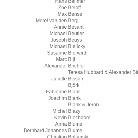
Hans
Bellmer
Zoe
Beloff
Max
Bense
Merel van den
Berg
Annie
Besant
Michael
Beutler
Joseph
Beuys
Michael
Bielicky
Susanne
Bierwirth
Marc
Bijl
Alexander
Birchler
Teresa Hubbard & Alexander Bir
Juliette
Bisson
Björk
Fabienne
Blanc
Joachim
Blank
Blank & Jeron
Michel
Blazy
Kevin
Blechdom
Anna
Blume
Bernhard Johannes
Blume
Christian
Boltanski