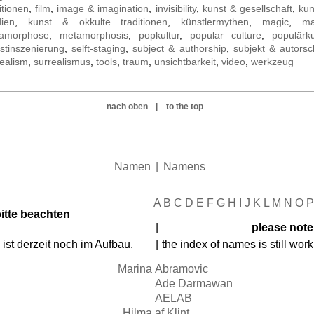
itionen
,
film
,
image & imagination
,
invisibility
,
kunst & gesellschaft
,
kun
ien
,
kunst & okkulte traditionen
,
künstlermythen
,
magic
,
ma
amorphose
,
metamorphosis
,
popkultur
,
popular culture
,
populärku
bstinszenierung
,
selft-staging
,
subject & authorship
,
subjekt & autorsc
realism
,
surrealismus
,
tools
,
traum
,
unsichtbarkeit
,
video
,
werkzeug
nach oben
|
to the top
Namen
|
Namens
A
B
C
D
E
F
G
H
I
J
K
L
M
N
O
P
itte beachten
|
please note
st derzeit noch im Aufbau.
|
the index of names is still work
Marina
Abramovic
Ade Darmawan
AELAB
Hilma
af Klint