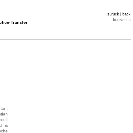
zurück | back
kuniver.se
ctice·Transfer
ton
,
stian
ccult
ld &
sche