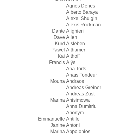
Agnes Denes
Alberto Baraya
Alexei Shulgin
Alexis Rockman
Dante
Alighieri
Dave
Allen
Kurd
Alsleben
Pawel
Althamer
Kai
Althoff
Francis
Alÿs
Ana Torfs
Anaïs Tondeur
Mouna
Andraos
Andreas Greiner
Andreas Züst
Marina
Anisimowa
Anna Dumitriu
Anonym
Emmanuelle
Antille
Janine
Antoni
Marina
Appolonios