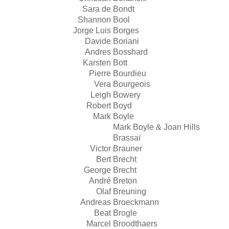
Sara de
Bondt
Shannon
Bool
Jorge Luis
Borges
Davide
Boriani
Andres
Bosshard
Karsten
Bott
Pierre
Bourdieu
Vera
Bourgeois
Leigh
Bowery
Robert
Boyd
Mark
Boyle
Mark Boyle & Joan Hills
Brassaï
Victor
Brauner
Bert
Brecht
George
Brecht
André
Breton
Olaf
Breuning
Andreas
Broeckmann
Beat
Brogle
Marcel
Broodthaers