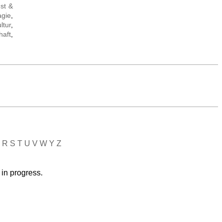
st &
gie
,
ltur
,
haft
,
R
S
T
U
V
W
Y
Z
 in progress.