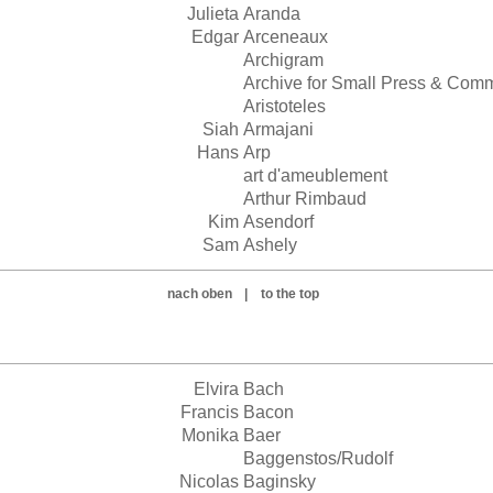
Julieta
Aranda
Edgar
Arceneaux
Archigram
Archive for Small Press & Com
Aristoteles
Siah
Armajani
Hans
Arp
art d'ameublement
Arthur Rimbaud
Kim
Asendorf
Sam
Ashely
nach oben
|
to the top
Elvira
Bach
Francis
Bacon
Monika
Baer
Baggenstos/Rudolf
Nicolas
Baginsky