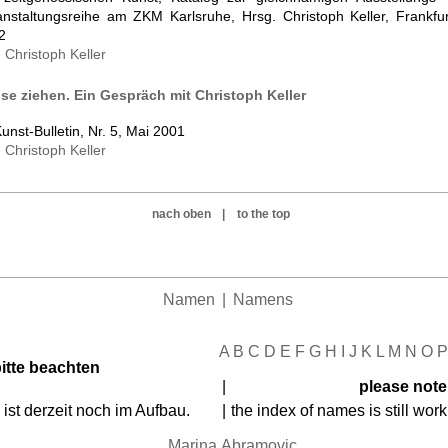
anstaltungsreihe am ZKM Karlsruhe, Hrsg. Christoph Keller, Frankfur
2
:
Christoph Keller
ise ziehen. Ein Gespräch mit Christoph Keller
Kunst-Bulletin, Nr. 5, Mai 2001
:
Christoph Keller
nach oben
|
to the top
Namen
|
Namens
A
B
C
D
E
F
G
H
I
J
K
L
M
N
O
P
itte beachten
|
please note
st derzeit noch im Aufbau.
|
the index of names is still work
Marina
Abramovic