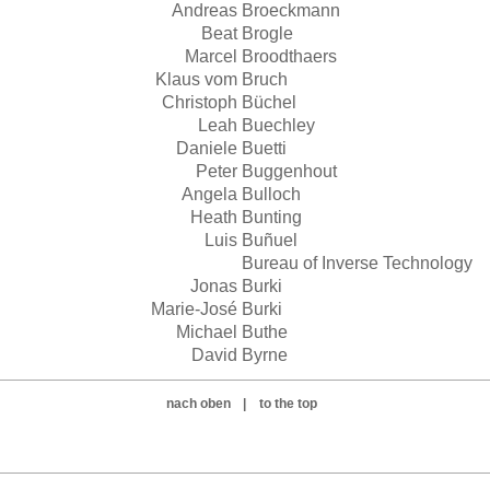
Andreas
Broeckmann
Beat
Brogle
Marcel
Broodthaers
Klaus vom
Bruch
Christoph
Büchel
Leah
Buechley
Daniele
Buetti
Peter
Buggenhout
Angela
Bulloch
Heath
Bunting
Luis
Buñuel
Bureau of Inverse Technology
Jonas
Burki
Marie-José
Burki
Michael
Buthe
David
Byrne
nach oben
|
to the top