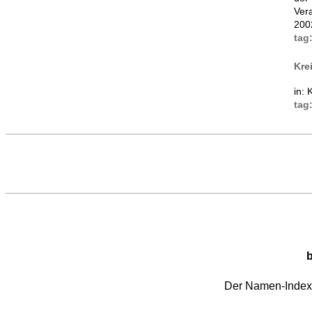
Ver
200
tag
Kre
in: 
tag
b
Der Namen-Index i