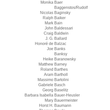
Monika
Baer
Baggenstos/Rudolf
Nicolas
Baginsky
Ralph
Baiker
Mark
Bain
John
Baldessari
Craig
Baldwin
J. G.
Ballard
Honoré de
Balzac
Joe
Banks
Banksy
Heike
Baranowsky
Matthew
Barney
Roland
Barthes
Aram
Bartholl
Massimo
Bartolini
Gabriele
Basch
Georg
Baselitz
Barbara Isabella
Bauer-Heusler
Mary
Bauermeister
Horst H.
Baumann