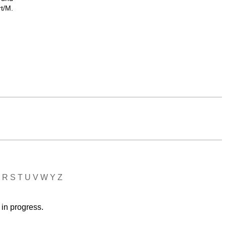
t/M.
R
S
T
U
V
W
Y
Z
 in progress.