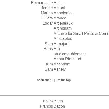
Emmanuelle
Antille
Janine
Antoni
Marina
Appolonios
Julieta
Aranda
Edgar
Arceneaux
Archigram
Archive for Small Press & Com
Aristoteles
Siah
Armajani
Hans
Arp
art d'ameublement
Arthur Rimbaud
Kim
Asendorf
Sam
Ashely
nach oben
|
to the top
Elvira
Bach
Francis
Bacon