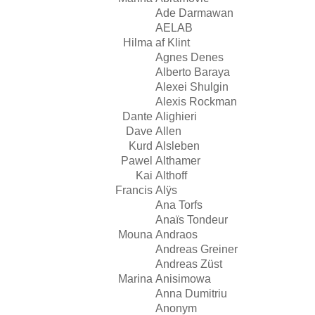
Ade Darmawan
AELAB
Hilma
af Klint
Agnes Denes
Alberto Baraya
Alexei Shulgin
Alexis Rockman
Dante
Alighieri
Dave
Allen
Kurd
Alsleben
Pawel
Althamer
Kai
Althoff
Francis
Alÿs
Ana Torfs
Anaïs Tondeur
Mouna
Andraos
Andreas Greiner
Andreas Züst
Marina
Anisimowa
Anna Dumitriu
Anonym