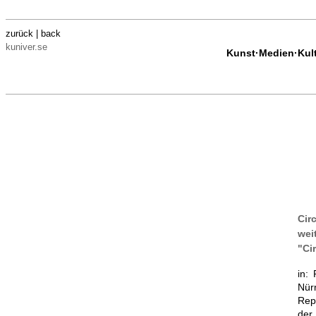
zurück | back
kuniver.se
Kunst·Medien·Kultu
Cir
wei
"Ci
in:
Nür
Repr
der