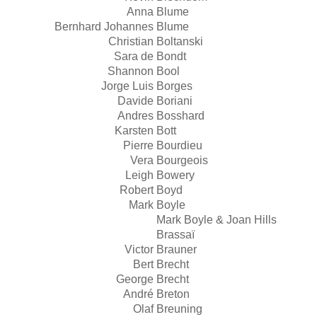
Anna
Blume
Bernhard Johannes
Blume
Christian
Boltanski
Sara de
Bondt
Shannon
Bool
Jorge Luis
Borges
Davide
Boriani
Andres
Bosshard
Karsten
Bott
Pierre
Bourdieu
Vera
Bourgeois
Leigh
Bowery
Robert
Boyd
Mark
Boyle
Mark Boyle & Joan Hills
Brassaï
Victor
Brauner
Bert
Brecht
George
Brecht
André
Breton
Olaf
Breuning