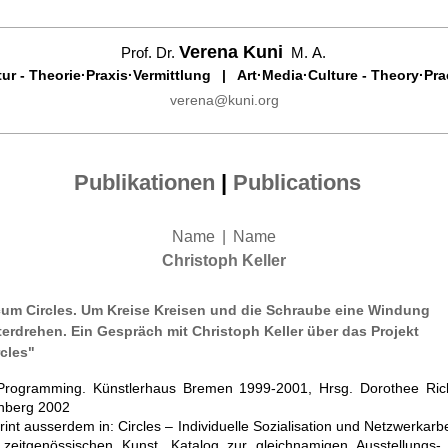
Verena Kuni
Prof. Dr.
M. A.
r - Theorie·Praxis·Vermittlung
|
Art·Media·Culture - Theory·Pra
verena@kuni.org
Publikationen
|
Publications
Name
|
Name
Christoph Keller
cum Circles. Um Kreise Kreisen und die Schraube eine Windung
terdrehen. Ein Gespräch mit Christoph Keller über das Projekt
rcles"
 Programming. Künstlerhaus Bremen 1999-2001, Hrsg. Dorothee Rich
nberg 2002
int ausserdem in: Circles – Individuelle Sozialisation und Netzwerkarbe
 zeitgenössischen Kunst, Katalog zur gleichnamigen Ausstellungs-