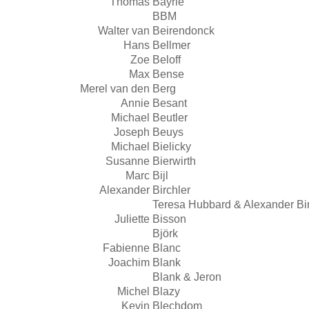
Thomas
Bayrle
BBM
Walter van
Beirendonck
Hans
Bellmer
Zoe
Beloff
Max
Bense
Merel van den
Berg
Annie
Besant
Michael
Beutler
Joseph
Beuys
Michael
Bielicky
Susanne
Bierwirth
Marc
Bijl
Alexander
Birchler
Teresa Hubbard & Alexander Bir
Juliette
Bisson
Björk
Fabienne
Blanc
Joachim
Blank
Blank & Jeron
Michel
Blazy
Kevin
Blechdom