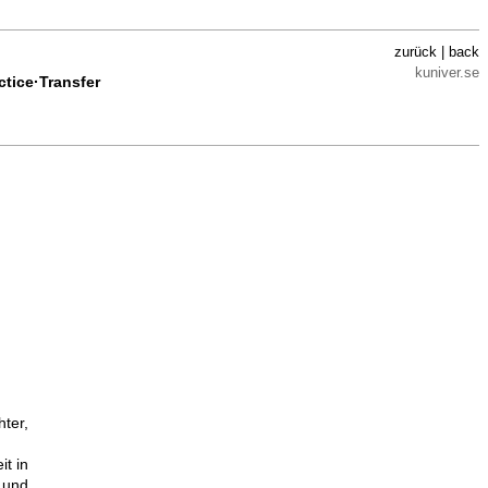
zurück | back
kuniver.se
ctice·Transfer
ter,
it in
 und