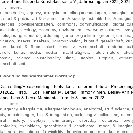
desverband Bildende Kunst Sachsen e.V., Jahresmagazin 2023, 2023
hr…
|
more…
s:
aesthetics
,
agency
,
alltagskultur
,
alltagstechnologien
,
analogital
,
a
ia
,
art & public
,
art & science
,
art & society
,
ästhetik
,
bild & imagina
sciences
,
biowissenschaften
,
commons
,
communication
,
digital cul
tale kultur
,
ecology
,
economy
,
environment
,
everyday cultures
,
ever
hnologies
,
gardens & gardening
,
gärten & gärtnern
,
green
,
grün
,
ima
gination
,
insects
,
insekten
,
kommunikation
,
kunst & gesellschaft
,
kun
ien
,
kunst & öffentlichkeit
,
kunst & wissenschaft
,
material cul
rielle kultur
,
media
,
medien
,
nachhaltigkeit
,
natur
,
nature
,
ökol
nomie
,
science
,
sustainability
,
time
,
utopias
,
utopien
,
vermitt
senschaft
,
zeit
d Worlding Wunderkammer Workshop
 Dismantling/Reassembling. Tools for a different future, Proceeding
OT2021, Hrsg. | Eds. Renata M. Leitao, Immony Men, Lesley-Ann N
anda Lima & Tienie Meninanto, Toronto & London 2022
hr…
|
more…
s:
agency
,
alltagskultur
,
alltagstechnologien
,
analogital
,
art & science
,
ety
,
ausstellungen
,
bild & imagination
,
collecting & collections
,
comm
tural history
,
displays
,
erinnerung
,
everyday cultures
,
ever
hnologies
,
exhibitions
,
geschichten & geschichte
,
image & imagina
itutionen
,
institutions
,
(in)visibility
,
knowledge cultures
,
kulturgeschi