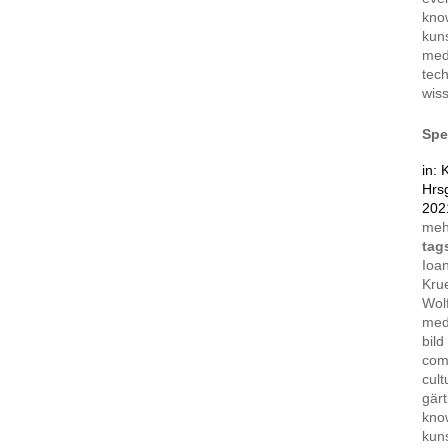
kno
kuns
med
tec
wis
Spe
in:
Hrsg
202
me
tag
Ioa
Kru
Wol
med
bild
com
cult
gär
kno
kuns