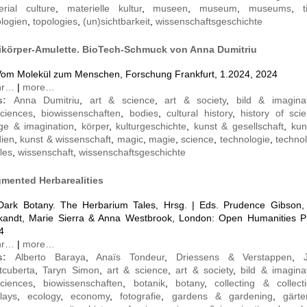
erial culture
,
materielle kultur
,
museen
,
museum
,
museums
,
t
ologien
,
topologies
,
(un)sichtbarkeit
,
wissenschaftsgeschichte
ikörper-Amulette. BioTech-Schmuck von Anna Dumitriu
 Vom Molekül zum Menschen, Forschung Frankfurt, 1.2024, 2024
hr…
|
more…
gs:
Anna Dumitriu
,
art & science
,
art & society
,
bild & imagina
sciences
,
biowissenschaften
,
bodies
,
cultural history
,
history of sci
ge & imagination
,
körper
,
kulturgeschichte
,
kunst & gesellschaft
,
kun
ien
,
kunst & wissenschaft
,
magic
,
magie
,
science
,
technologie
,
techno
iles
,
wissenschaft
,
wissenschaftsgeschichte
mented Herbarealities
 Dark Botany. The Herbarium Tales, Hrsg. | Eds. Prudence Gibson, 
tkandt, Marie Sierra & Anna Westbrook, London: Open Humanities P
4
hr…
|
more…
gs:
Alberto Baraya
,
Anaïs Tondeur
,
Driessens & Verstappen
,
tcuberta
,
Taryn Simon
,
art & science
,
art & society
,
bild & imagina
sciences
,
biowissenschaften
,
botanik
,
botany
,
collecting & collect
lays
,
ecology
,
economy
,
fotografie
,
gardens & gardening
,
gärt