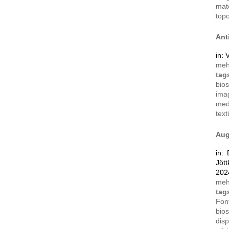
mat
top
Ant
in:
me
ta
bio
ima
med
text
Aug
in:
Jöt
202
me
ta
Fon
bio
disp