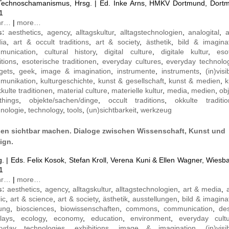
 Technoschamanismus, Hrsg. | Ed. Inke Arns, HMKV Dortmund, Dort
1
hr…
|
more…
s:
aesthetics
,
agency
,
alltagskultur
,
alltagstechnologien
,
analogital
,
a
ia
,
art & occult traditions
,
art & society
,
ästhetik
,
bild & imagina
munication
,
cultural history
,
digital culture
,
digitale kultur
,
eso
itions
,
esoterische traditionen
,
everyday cultures
,
everyday technolo
gets
,
geek
,
image & imagination
,
instrumente
,
instruments
,
(in)visib
munikation
,
kulturgeschichte
,
kunst & gesellschaft
,
kunst & medien
,
k
kulte traditionen
,
material culture
,
materielle kultur
,
media
,
medien
,
ob
hings
,
objekte/sachen/dinge
,
occult traditions
,
okkulte traditi
hnologie
,
technology
,
tools
,
(un)sichtbarkeit
,
werkzeug
sen sichtbar machen. Dialoge zwischen Wissenschaft, Kunst und
ign.
. | Eds. Felix Kosok, Stefan Kroll, Verena Kuni & Ellen Wagner, Wies
1
hr…
|
more…
s:
aesthetics
,
agency
,
alltagskultur
,
alltagstechnologien
,
art & media
,
ic
,
art & science
,
art & society
,
ästhetik
,
ausstellungen
,
bild & imagina
dung
,
biosciences
,
biowissenschaften
,
commons
,
communication
,
de
lays
,
ecology
,
economy
,
education
,
environment
,
everyday cult
ryday technologies
,
exhibitions
,
image & imagination
,
(in)visib