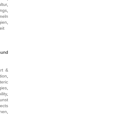
ltur
,
ngs
,
meln
gien
,
eit
mund
rt &
tion
,
teric
gies
,
ility
,
unst
jects
onen
,