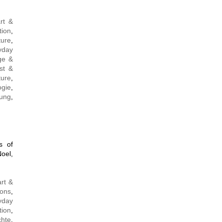
rt &
tion
,
ture
,
yday
ge &
st &
ture
,
ogie
,
lung
,
s of
oel,
art &
ons
,
yday
tion
,
chte
,