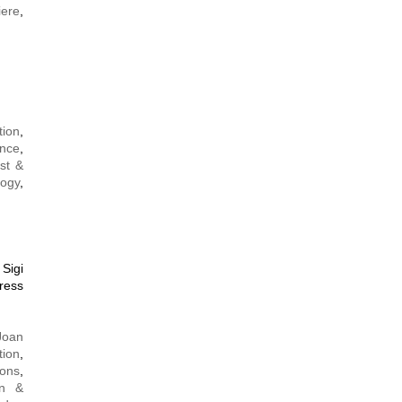
iere
,
tion
,
ence
,
st &
logy
,
Sigi
ress
Joan
tion
,
ions
,
en &