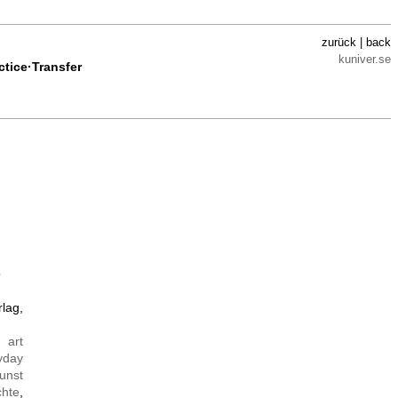
zurück | back
kuniver.se
ctice·Transfer
rlag,
,
art
yday
unst
chte
,