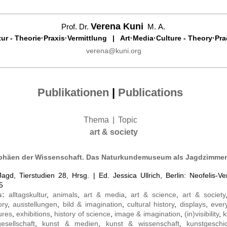
Verena Kuni
Prof. Dr.
M. A.
r - Theorie·Praxis·Vermittlung
|
Art·Media·Culture - Theory·Pra
verena@kuni.org
Publikationen
|
Publications
Thema
|
Topic
art & society
phäen der Wissenschaft. Das Naturkundemuseum als Jagdzimmer
Jagd, Tierstudien 28, Hrsg. | Ed. Jessica Ullrich, Berlin: Neofelis-Ve
5
s:
alltagskultur
,
animals
,
art & media
,
art & science
,
art & society
ory
,
ausstellungen
,
bild & imagination
,
cultural history
,
displays
,
ever
ures
,
exhibitions
,
history of science
,
image & imagination
,
(in)visibility
,
k
esellschaft
,
kunst & medien
,
kunst & wissenschaft
,
kunstgeschi