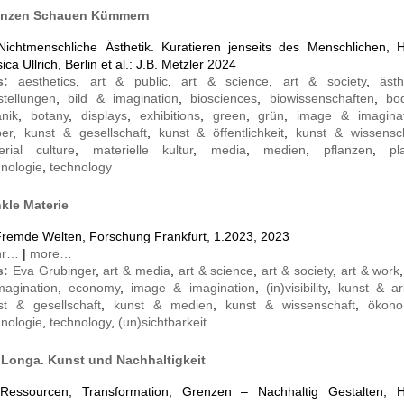
anzen Schauen Kümmern
 Nichtmenschliche Ästhetik. Kuratieren jenseits des Menschlichen, H
ica Ullrich, Berlin et al.: J.B. Metzler 2024
gs:
aesthetics
,
art & public
,
art & science
,
art & society
,
ästh
stellungen
,
bild & imagination
,
biosciences
,
biowissenschaften
,
bo
anik
,
botany
,
displays
,
exhibitions
,
green
,
grün
,
image & imaginat
per
,
kunst & gesellschaft
,
kunst & öffentlichkeit
,
kunst & wissensc
erial culture
,
materielle kultur
,
media
,
medien
,
pflanzen
,
pl
hnologie
,
technology
kle Materie
 Fremde Welten, Forschung Frankfurt, 1.2023, 2023
hr…
|
more…
s:
Eva Grubinger
,
art & media
,
art & science
,
art & society
,
art & work
magination
,
economy
,
image & imagination
,
(in)visibility
,
kunst & ar
st & gesellschaft
,
kunst & medien
,
kunst & wissenschaft
,
ökono
hnologie
,
technology
,
(un)sichtbarkeit
 Longa. Kunst und Nachhaltigkeit
 Ressourcen, Transformation, Grenzen – Nachhaltig Gestalten, H