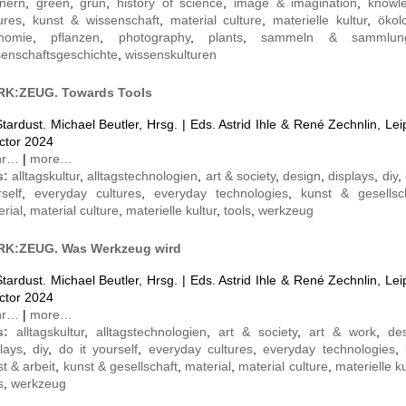
tnern
,
green
,
grün
,
history of science
,
image & imagination
,
knowl
ures
,
kunst & wissenschaft
,
material culture
,
materielle kultur
,
ökol
nomie
,
pflanzen
,
photography
,
plants
,
sammeln & sammlun
senschaftsgeschichte
,
wissenskulturen
K:ZEUG. Towards Tools
Stardust. Michael Beutler, Hrsg. | Eds. Astrid Ihle & René Zechnlin, Lei
ctor 2024
hr…
|
more…
s:
alltagskultur
,
alltagstechnologien
,
art & society
,
design
,
displays
,
diy
,
self
,
everyday cultures
,
everyday technologies
,
kunst & gesellsc
rial
,
material culture
,
materielle kultur
,
tools
,
werkzeug
K:ZEUG. Was Werkzeug wird
Stardust. Michael Beutler, Hrsg. | Eds. Astrid Ihle & René Zechnlin, Lei
ctor 2024
hr…
|
more…
gs:
alltagskultur
,
alltagstechnologien
,
art & society
,
art & work
,
de
lays
,
diy
,
do it yourself
,
everyday cultures
,
everyday technologies
,
t & arbeit
,
kunst & gesellschaft
,
material
,
material culture
,
materielle ku
s
,
werkzeug