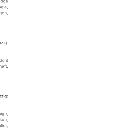
edge
ogie
,
gen
,
pzig:
do it
haft
,
pzig:
sign
,
kun
,
ltur
,