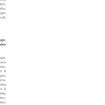
ien
,
ltur
,
ogie
,
haft
,
ign,
baden
ujak
,
arin
ian
,
rt &
ngen
,
ons
,
yday
en &
ility
,
ien
,
ltur
,