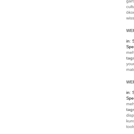
gär
cult
öko
wis
WER
in: 
Spe
me
tag
your
mate
WER
in: 
Spe
me
ta
disp
kuns
tool