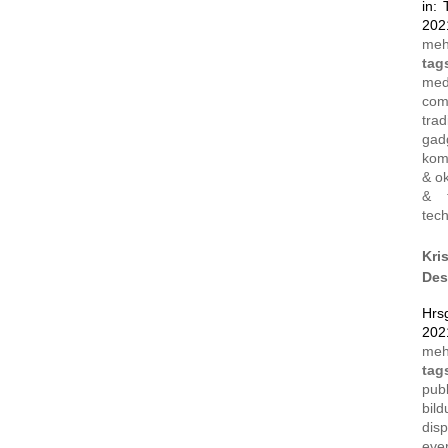
in:
202
me
tag
med
com
trad
gad
kom
& ok
& t
tec
Kri
Des
Hrsg
202
me
tag
publ
bil
disp
eve