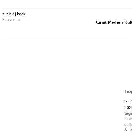
zurück | back
kuniver.se
Kunst·Medien·Kultu
Tro
in: 
202
tag
hist
cult
& g