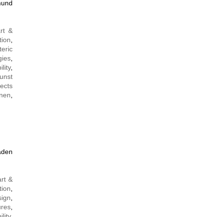
mund
rt &
tion
,
teric
gies
,
ility
,
unst
jects
onen
,
baden
art &
tion
,
sign
,
ures
,
ility
,