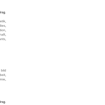
rsg.
etik
,
dies
,
ion
,
haft
,
ants
,
,
bild
beit
,
mie
,
rsg.