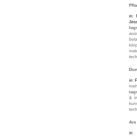
Pfl
in:
Jess
ta
aus
bot
kör
mat
tec
Dun
in:
me
tag
& i
kun
tec
Ars
in: