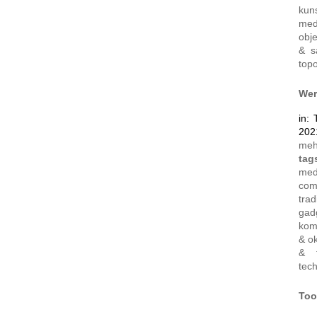
kuns
med
obj
& s
topo
Wer
in:
202
me
tag
med
com
trad
gad
kom
& ok
& t
tec
Too