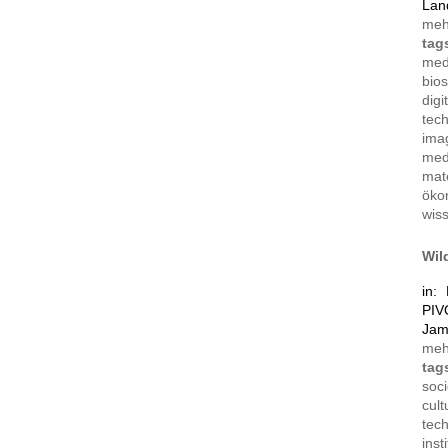
Lan
me
tag
med
bio
digi
tec
ima
med
mate
öko
wis
Wil
in:
PIV
Jam
me
tag
soci
cul
tec
inst