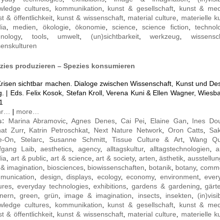
wledge cultures
,
kommunikation
,
kunst & gesellschaft
,
kunst & med
t & öffentlichkeit
,
kunst & wissenschaft
,
material culture
,
materielle ku
ia
,
medien
,
ökologie
,
ökonomie
,
science
,
science fiction
,
technol
hnology
,
tools
,
umwelt
,
(un)sichtbarkeit
,
werkzeug
,
wissensc
senskulturen
zies produzieren – Spezies konsumieren
 Krisen sichtbar machen. Dialoge zwischen Wissenschaft, Kunst und Des
. | Eds. Felix Kosok, Stefan Kroll, Verena Kuni & Ellen Wagner, Wies
1
hr…
|
more…
s:
Marina Abramovic
,
Agnes Denes
,
Cai Pei
,
Elaine Gan
,
Ines Do
nat Zurr
,
Katrin Petroschkat
,
Next Nature Network
,
Oron Catts
,
Sak
e-On
,
Stelarc
,
Susanne Schmitt
,
Tissue Culture & Art
,
Wang Qu
fgang Laib
,
aesthetics
,
agency
,
alltagskultur
,
alltagstechnologien
,
a
ia
,
art & public
,
art & science
,
art & society
,
arten
,
ästhetik
,
ausstellu
 & imagination
,
biosciences
,
biowissenschaften
,
botanik
,
botany
,
comm
munication
,
design
,
displays
,
ecology
,
economy
,
environment
,
ever
ures
,
everyday technologies
,
exhibitions
,
gardens & gardening
,
gärt
tnern
,
green
,
grün
,
image & imagination
,
insects
,
insekten
,
(in)visib
wledge cultures
,
kommunikation
,
kunst & gesellschaft
,
kunst & med
t & öffentlichkeit
,
kunst & wissenschaft
,
material culture
,
materielle ku