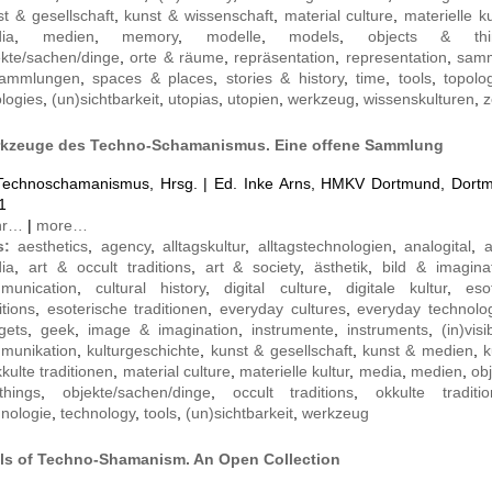
t & gesellschaft
,
kunst & wissenschaft
,
material culture
,
materielle ku
ia
,
medien
,
memory
,
modelle
,
models
,
objects & thi
ekte/sachen/dinge
,
orte & räume
,
repräsentation
,
representation
,
sam
ammlungen
,
spaces & places
,
stories & history
,
time
,
tools
,
topolo
logies
,
(un)sichtbarkeit
,
utopias
,
utopien
,
werkzeug
,
wissenskulturen
,
z
kzeuge des Techno-Schamanismus. Eine offene Sammlung
 Technoschamanismus, Hrsg. | Ed. Inke Arns, HMKV Dortmund, Dort
1
hr…
|
more…
s:
aesthetics
,
agency
,
alltagskultur
,
alltagstechnologien
,
analogital
,
a
ia
,
art & occult traditions
,
art & society
,
ästhetik
,
bild & imagina
munication
,
cultural history
,
digital culture
,
digitale kultur
,
eso
itions
,
esoterische traditionen
,
everyday cultures
,
everyday technolo
gets
,
geek
,
image & imagination
,
instrumente
,
instruments
,
(in)visib
munikation
,
kulturgeschichte
,
kunst & gesellschaft
,
kunst & medien
,
k
kulte traditionen
,
material culture
,
materielle kultur
,
media
,
medien
,
ob
hings
,
objekte/sachen/dinge
,
occult traditions
,
okkulte traditi
hnologie
,
technology
,
tools
,
(un)sichtbarkeit
,
werkzeug
ls of Techno-Shamanism. An Open Collection