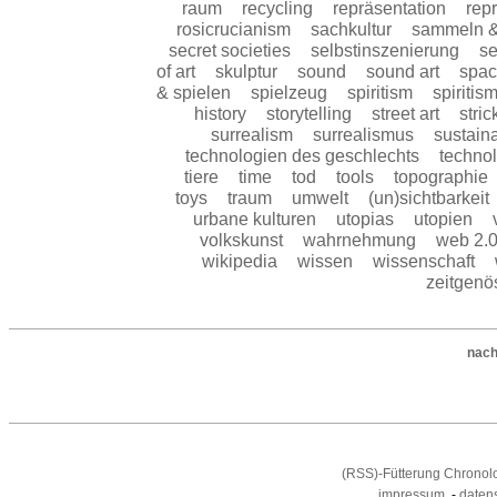
raum
recycling
repräsentation
rep
rosicrucianism
sachkultur
sammeln 
secret societies
selbstinszenierung
se
of art
skulptur
sound
sound art
spa
& spielen
spielzeug
spiritism
spiritis
history
storytelling
street art
stri
surrealism
surrealismus
sustaina
technologien des geschlechts
technol
tiere
time
tod
tools
topographie
toys
traum
umwelt
(un)sichtbarkeit
urbane kulturen
utopias
utopien
volkskunst
wahrnehmung
web 2.
wikipedia
wissen
wissenschaft
zeitgenö
nach
(RSS)-Fütterung Chronol
impressum
-
daten