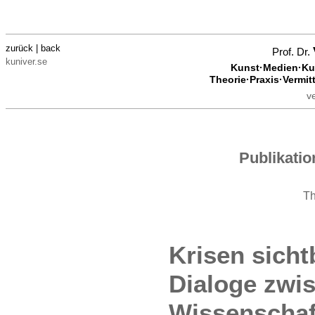
zurück | back
Prof. Dr.
kuniver.se
Kunst·Medien·Kul
Theorie·Praxis·Vermit
v
Publikati
T
Krisen sich
Dialoge zwi
Wissenschaf