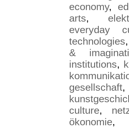
economy
,
ed
arts
,
ele
everyday cu
technologies
& imaginat
institutions
,
k
kommunikati
gesellschaft
kunstgeschic
culture
,
netz
ökonomie