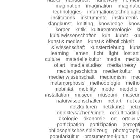
imagination
imagination
imaginati
technologies
informationstechnologi
institutions
instrumente
instruments
klangkunst
knitting
knowledge
know
körper
kritik
kulturentomologie
k
kulturwissenschaften
kun
kunst
kun
kunst & medien
kunst & öffentlichkeit
& wissenschaft
kunsterziehung
kuns
learning
lernen
licht
light
lost art
culture
materielle kultur
media
media
of art
media studies
media theory
mediengeschichte
medienkultur
m
medienwissenschaft
mediumism
med
metamorphosis
methodologie
metho
mobilität
mobility
mode
modelle
installation
museen
museum
museu
naturwissenschaften
net art
net cu
netzkulturen
netzkunst
netz
objekte/sachen/dinge
occult traditi
ökologie
ökonomie
ort
orte & 
participation
partizipation
percept
philosophisches spielzeug
photograph
populärkultur
prosumenten-kultur
pro