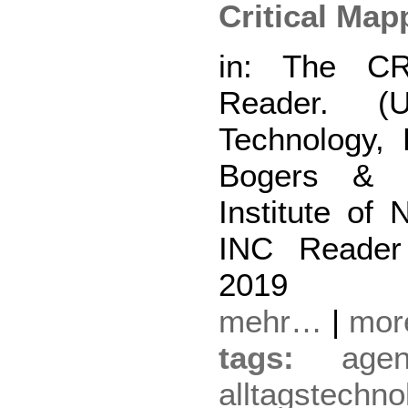
Critical Ma
in: The C
Reader. (U
Technology, 
Bogers & Le
Institute of
INC Reader
2019
mehr…
|
mo
tags:
agen
alltagstechno