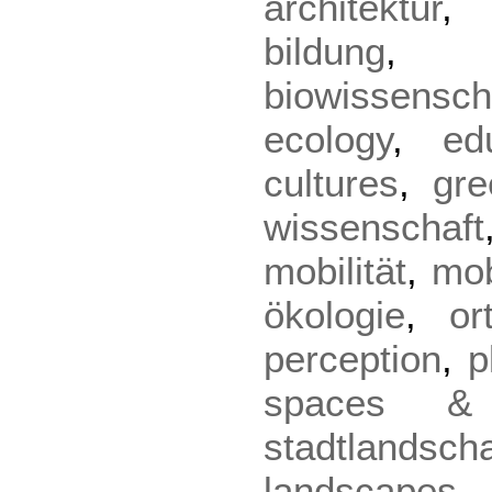
architektur
bildung
biowissensch
ecology
,
ed
cultures
,
gre
wissenschaft
mobilität
,
mob
ökologie
,
or
perception
,
p
spaces &
stadtlandsch
landscapes
,