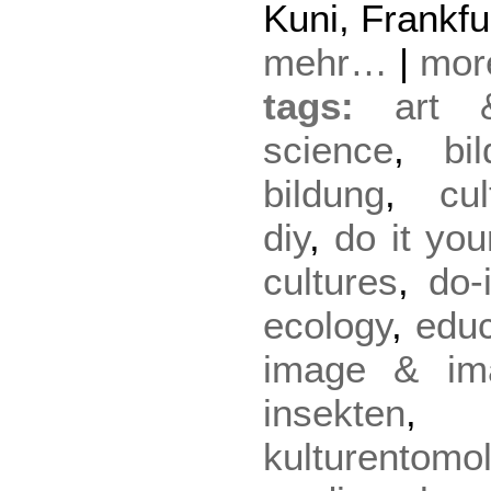
Kuni, Frankf
mehr…
|
mo
tags:
art 
science
,
bi
bildung
,
cu
diy
,
do it you
cultures
,
do-
ecology
,
educ
image & ima
insekten
kulturentomo