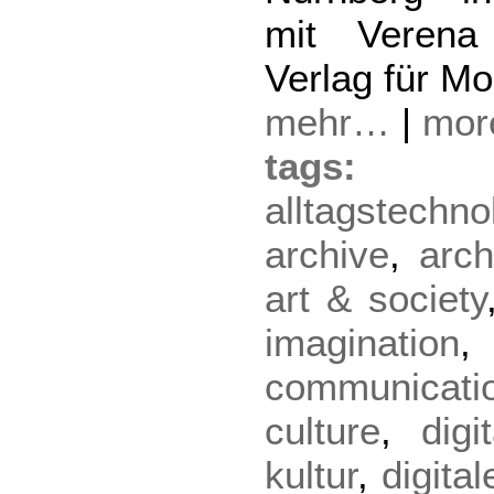
mit Verena
Verlag für M
mehr…
|
mo
tag
alltagstechno
archive
,
arch
art & society
imagination
communicati
culture
,
digi
kultur
,
digita