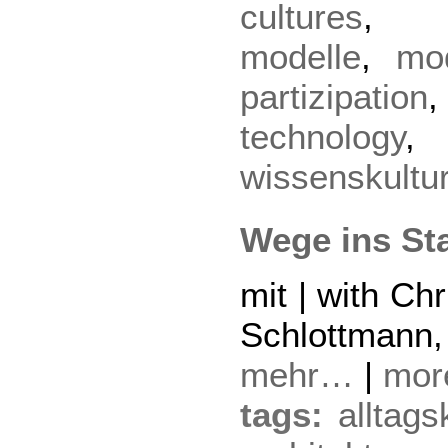
cultures
modelle
,
mo
partizipation
technology
wissenskultu
Wege ins St
mit | with Chr
Schlottmann,
mehr…
|
mo
tags:
alltags