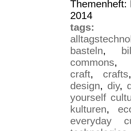
Themenheft: D
2014
tag
alltagstechno
basteln
,
bi
commons
craft
,
crafts
design
,
diy
,
yourself cult
kulturen
,
ec
everyday cu