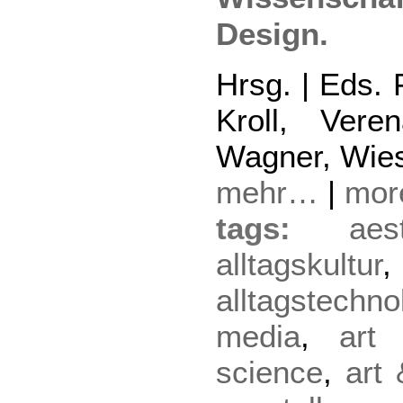
Design.
Hrsg. | Eds. 
Kroll, Ver
Wagner, Wie
mehr…
|
mo
tags:
aes
alltagskultur
,
alltagstechno
media
,
art
science
,
art 