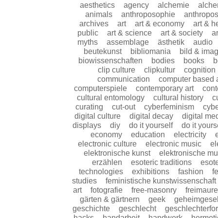
aesthetics
agency
alchemie
alch
animals
anthroposophie
anthropo
archives
art
art & economy
art & 
public
art & science
art & society
a
myths
assemblage
ästhetik
audio
beutekunst
bibliomania
bild & imag
biowissenschaften
bodies
books
b
clip culture
clipkultur
cognition
communication
computer based a
computerspiele
contemporary art
cont
cultural entomology
cultural history
c
curating
cut-out
cyberfeminism
cyb
digital culture
digital decay
digital me
displays
diy
do it yourself
do it yours
economy
education
electricity
electronic culture
electronic music
el
elektronische kunst
elektronische mu
erzählen
esoteric traditions
esote
technologies
exhibitions
fashion
f
studies
feministische kunstwissenschaft
art
fotografie
free-masonry
freimaure
gärten & gärtnern
geek
geheimgesel
geschichte
geschlecht
geschlechterfo
hacks
handarbeit
handwerk
hermeti