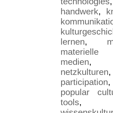
technologies
handwerk
,
k
kommunikati
kulturgeschic
lernen
,
m
materielle 
medien
netzkulturen
participation
popular cult
tools
wissenskultu