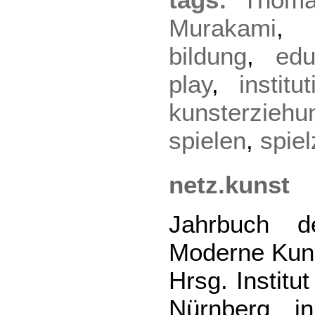
Murakami
bildung
,
edu
play
,
institu
kunsterziehu
spielen
,
spie
netz.kunst
Jahrbuch de
Moderne Kuns
Hrsg. Institu
Nürnberg i