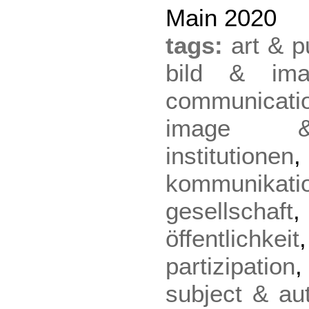
Main 2020
tags:
art & p
bild & imag
communicati
image & 
institutionen
kommunikati
gesellschaft
öffentlichkeit
partizipation
subject & au