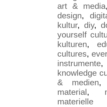
art & media
design
,
digi
kultur
,
diy
,
d
yourself cult
kulturen
,
ed
cultures
,
eve
instrumente
knowledge cu
& medien
material
,
materielle 