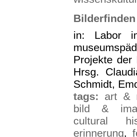
Bilderfinden
in: Labor 
museumspäd
Projekte der
Hrsg. Claud
Schmidt, Em
tags:
art &
bild & imag
cultural his
erinnerung
,
f