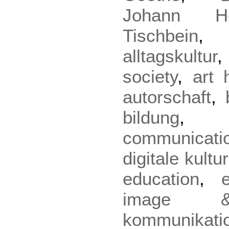
Johann He
Tischbein
alltagskultur
society
,
art 
autorschaft
,
bildung
communicati
digitale kultur
education
,
image & 
kommunikati