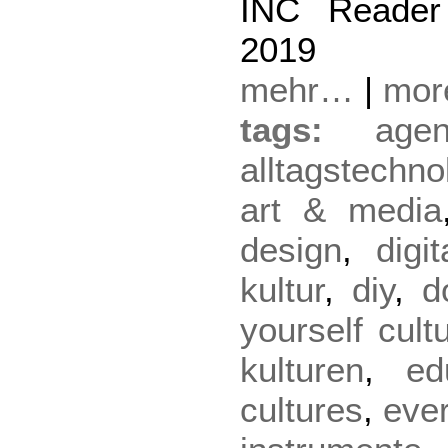
INC Reader
2019
mehr…
|
mo
tags:
agen
alltagstechno
art & media
design
,
digi
kultur
,
diy
,
d
yourself cult
kulturen
,
ed
cultures
,
eve