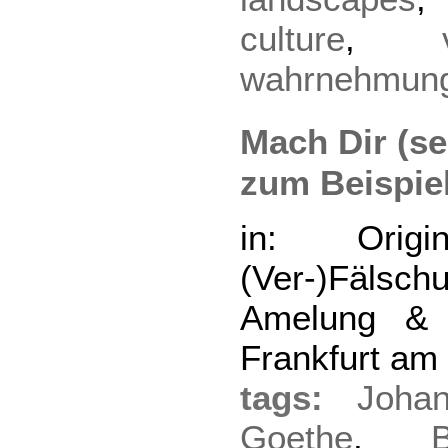
culture
,
wahrnehmun
Mach Dir (sel
zum Beispie
in: Origin
(Ver-)Fäls
Amelung & 
Frankfurt am
tags:
Joha
Goethe
,