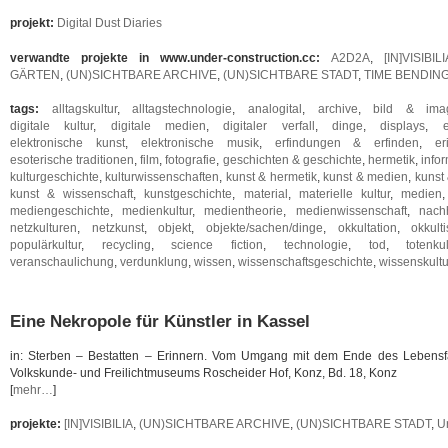
projekt:
Digital Dust Diaries
verwandte projekte in www.under-construction.cc:
A2D2A
,
[IN]VISIBILI
GÄRTEN
,
(UN)SICHTBARE ARCHIVE
,
(UN)SICHTBARE STADT
,
TIME BENDIN
tags:
alltagskultur
,
alltagstechnologie
,
analogital
,
archive
,
bild & imag
digitale kultur
,
digitale medien
,
digitaler verfall
,
dinge
,
displays
,
elektronische kunst
,
elektronische musik
,
erfindungen & erfinden
,
er
esoterische traditionen
,
film
,
fotografie
,
geschichten & geschichte
,
hermetik
,
info
kulturgeschichte
,
kulturwissenschaften
,
kunst & hermetik
,
kunst & medien
,
kunst 
kunst & wissenschaft
,
kunstgeschichte
,
material
,
materielle kultur
,
medien
mediengeschichte
,
medienkultur
,
medientheorie
,
medienwissenschaft
,
nachh
netzkulturen
,
netzkunst
,
objekt
,
objekte/sachen/dinge
,
okkultation
,
okkult
populärkultur
,
recycling
,
science fiction
,
technologie
,
tod
,
totenkul
veranschaulichung
,
verdunklung
,
wissen
,
wissenschaftsgeschichte
,
wissenskult
Eine Nekropole für Künstler in Kassel
in: Sterben – Bestatten – Erinnern. Vom Umgang mit dem Ende des Lebensfa
Volkskunde- und Freilichtmuseums Roscheider Hof, Konz, Bd. 18, Konz
[
mehr…
]
projekte:
[IN]VISIBILIA
,
(UN)SICHTBARE ARCHIVE
,
(UN)SICHTBARE STADT
,
U