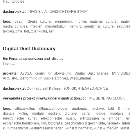
Hauntologies
dachprojekte:
[IN]VISIBILIA
,
(UN)SICHTBARE STADT
tags:
death
,
death culture
,
erinnerung
,
horror
,
material culture
,
mater
media cultures
,
medien
,
medienkultur
,
memory
,
sepulchral culture
,
sepulkra
textiles
,
time
,
tod
,
totenkultur
,
zeit
Digital Dust Dictionary
Ein Forschungswerkzeug und -display
[
mehr…
]
projekte:
A2D2A
,
center for storytelling
,
Digital Dust Diaries
,
[IN]VISIBIL
ARCHIVE
,
performing (in)visible archives
,
WiedErfinden
dachprojekte:
Do-it-Yourself Kulturen
,
(UN)SICHTBARE ARCHIVE
verwandtes projekt in www.under-construction.cc:
TIME BENDING CLOCK
tags:
alltagskultur
,
alltagstechnologie
,
analogital
,
archive
,
bild & imag
digitale kultur
,
digitale medien
,
digitaler verfall
,
dinge
,
displays
,
elektronische kunst
,
elektronische musik
,
erfindungen & erfinden
,
er
esoterische traditionen
,
film
,
fotografie
,
geschichten & geschichte
,
hermetik
,
info
kulturgeschichte
,
kulturwissenschaften
,
kunst & hermetik
,
kunst & medien
,
kunst 