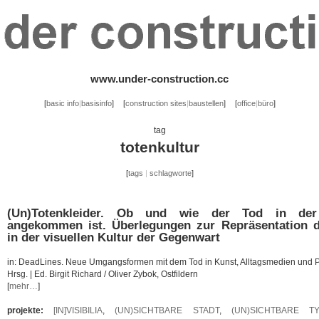
www.under-construction.cc
[
basic info
|
basisinfo
]
[
construction sites
|
baustellen
]
[
office
|
büro
]
tag
totenkultur
[
tags
|
schlagworte
]
(Un)Totenkleider. Ob und wie der Tod in der 
angekommen ist. Überlegungen zur Repräsentation 
in der visuellen Kultur der Gegenwart
in: DeadLines. Neue Umgangsformen mit dem Tod in Kunst, Alltagsmedien und P
Hrsg. | Ed. Birgit Richard / Oliver Zybok, Ostfildern
[
mehr…
]
projekte:
[IN]VISIBILIA
,
(UN)SICHTBARE STADT
,
(UN)SICHTBARE T