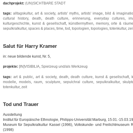
dachprojekt:
(UN)SICHTBARE STADT
tags:
alltagskultur
,
art & society
,
artists' myths
,
artists' image
,
bild & imaginati
cultural history
,
death
,
death culture
,
erinnerung
,
everyday cultures
,
im
kulturgeschichte
,
kunst & gesellschaft
,
künstlermythen
,
memory
,
orte & räum
sepulkralkultur
,
spaces & places
,
time
,
tod
,
topologien
,
topologies
,
totenkultur
,
zei
Salut für Harry Kramer
in: neue bildende kunst, Nr. 5,
projekte:
[IN]VISIBILIA
,
Spielzeug und/als Werkzeug
tags:
art & public
,
art & society
,
death
,
death culture
,
kunst & gesellschaft
,
modelle
,
models
,
raum
,
sculpture
,
sepulchral culture
,
sepulkralkultur
,
skulpt
totenkultur
,
zeit
Tod und Trauer
Ausstellung
Institut für Europäische Ethnologie, Philipps-Universität Marburg, 15.01.-15.03.1
Museum für Sepulkralkultur Kassel (1996), Volkskunde- und Freilichtmuseum 
(1998)