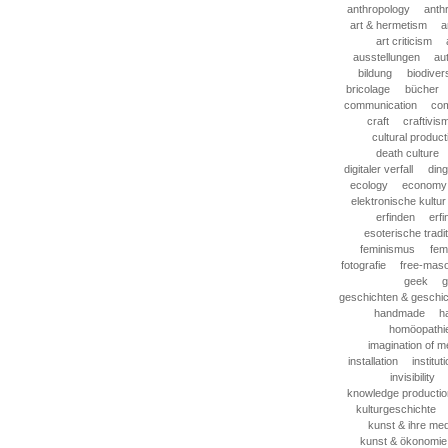
anthropology
anth
art & hermetism
a
art criticism
ausstellungen
au
bildung
biodivers
bricolage
bücher
communication
com
craft
craftivis
cultural product
death culture
digitaler verfall
din
ecology
economy
elektronische kultur
erfinden
erf
esoterische tradi
feminismus
femi
fotografie
free-mas
geek
g
geschichten & geschi
handmade
h
homöopathi
imagination of m
installation
institut
invisibility
knowledge productio
kulturgeschichte
kunst & ihre me
kunst & ökonomie