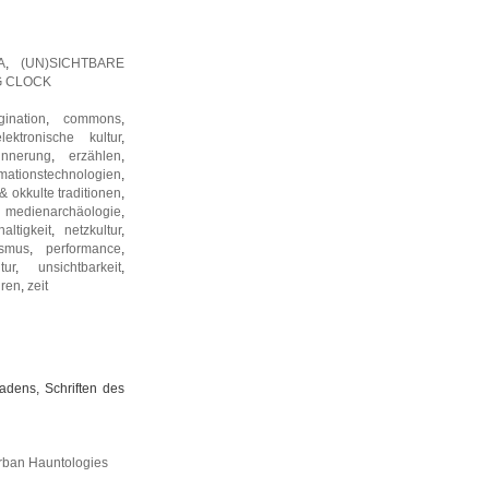
A
,
(UN)SICHTBARE
G CLOCK
ination
,
commons
,
elektronische kultur
,
innerung
,
erzählen
,
rmationstechnologien
,
& okkulte traditionen
,
,
medienarchäologie
,
altigkeit
,
netzkultur
,
ismus
,
performance
,
tur
,
unsichtbarkeit
,
uren
,
zeit
dens, Schriften des
rban Hauntologies