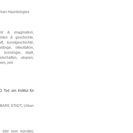
rban Hauntologies
ild & imagination
,
chten & geschichte
,
ft
,
kunstgeschichte
,
n/dinge
,
okkultation
,
,
soziologie
,
stadt
,
dschaften
,
utopien
,
uren
,
zeit
G Tod am Institut für
TBARE STADT
,
Urban
,
bild vom künstler
,