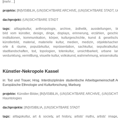
[
mehr…
]
projekte:
[IN]VISIBILIA
,
(UN)SICHTBARE ARCHIVE
,
(UN)SICHTBARE STADT
,
U
dachprojekt:
(UN)SICHTBARE STADT
tags:
alltagskultur
,
anthropologie
,
archive
,
ästhetik
,
ausstellungen
,
b
bild vom künstler
,
design
,
dinge
,
displays
,
erinnerung
,
erzählen
,
geschi
institutionen
,
kommunikation
,
körper
,
kulturgeschichte
,
kunst & gesellscha
künstlerbild
,
material
,
materielle kultur
,
medien
,
medizin
,
objekte/sache
orte & räume
,
populärkultur
,
repräsentation
,
sachkultur
,
sepulkralkultur
stadtlandschaften
,
tod
,
topologien
,
totenkultur
,
unsichtbarkeit
,
urbane lan
verdunklung
,
vermittlung
,
visuelle kultur
,
volkskunst
,
wahrnehmung
,
wissenskult
Künstler-Nekropole Kassel
in: Tod und Trauer, Hrsg. Interdisziplinäre studentische Arbeitsgemeinschaft A
Europäische Ethnologie und Kulturforschung, Marburg
projekte:
Künstler-Bilder
,
[IN]VISIBILIA
,
(UN)SICHTBARE ARCHIVE
,
(UN)SICH
Hauntologies
dachprojekte:
[IN]VISIBILIA
,
(UN)SICHTBARE STADT
tags:
alltagskultur
,
art & society
,
art history
,
artists' myths
,
artists' image