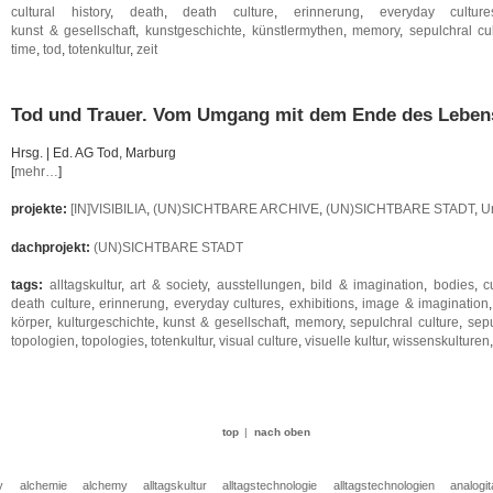
cultural history
,
death
,
death culture
,
erinnerung
,
everyday culture
kunst & gesellschaft
,
kunstgeschichte
,
künstlermythen
,
memory
,
sepulchral cu
time
,
tod
,
totenkultur
,
zeit
Tod und Trauer. Vom Umgang mit dem Ende des Leben
Hrsg. | Ed. AG Tod, Marburg
[
mehr…
]
projekte:
[IN]VISIBILIA
,
(UN)SICHTBARE ARCHIVE
,
(UN)SICHTBARE STADT
,
U
dachprojekt:
(UN)SICHTBARE STADT
tags:
alltagskultur
,
art & society
,
ausstellungen
,
bild & imagination
,
bodies
,
c
death culture
,
erinnerung
,
everyday cultures
,
exhibitions
,
image & imagination
körper
,
kulturgeschichte
,
kunst & gesellschaft
,
memory
,
sepulchral culture
,
sepu
topologien
,
topologies
,
totenkultur
,
visual culture
,
visuelle kultur
,
wissenskulturen
top
|
nach oben
y
alchemie
alchemy
alltagskultur
alltagstechnologie
alltagstechnologien
analogit