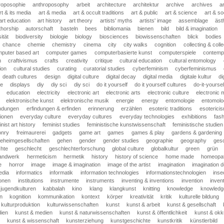
roposophie
anthroposophy
arbeit
architecture
architektur
archive
archives
ar
rt & its media
art & media
art & occult traditions
art & public
art & science
art & so
art education
art history
art theory
artists' myths
artists' image
assemblage
äst
thorship
autorschaft
basteln
bees
bibliomania
bienen
bild
bild & imagination
ität
biodiversity
biologie
biology
biosciences
biowissenschaften
blick
bodies
chance
chemie
chemistry
cinema
city
city walks
cognition
collecting & coll
puter based art
computer games
computerbasierte kunst
computerspiele
contempo
m
craftivismus
crafts
creativity
critique
cultural education
cultural entomology
ion
cultural studies
curating
curatorial studies
cyberfeminism
cyberfeminismus
death cultures
design
digital culture
digital decay
digital media
digitale kultur
di
ge
displays
diy
diy sci
diy sci
do it yourself
do it yourself cultures
do-it-yoursel
education
electricity
electronic art
electronic arts
electronic culture
electronic 
elektronische kunst
elektronische musik
energie
energy
entomologie
entomolo
indungen
erfindungen & erfinden
erinnerung
erzählen
esoteric traditions
esoterici
tionen
everyday culture
everyday cultures
everyday technologies
exhibitions
fash
nist art history
feminist studies
feministische kunstwissenschaft
feministische studien
onry
freimaurerei
gadgets
game art
games
games & play
gardens & gardening
eheimgesellschaften
gehen
gender
gender studies
geographie
geography
ges
chte
geschlecht
geschlechterforschung
global culture
globalkultur
green
grün
andwerk
hermeticism
hermetik
history
history of science
home made
homeopat
e
horror
image
image & imagination
image of the artist
imagination
imagination 
edia
informatics
informatik
information technologies
informationstechnologien
inse
ionen
institutions
instrumente
instruments
inventing & inventions
invention
inven
jugendkulturen
kabbalah
kino
klang
klangkunst
knitting
knowledge
knowledge
n
kognition
kommunikation
kontext
körper
kreativität
kritik
kulturelle bildung
kulturproduktion
kulturwissenschaften
kunst
kunst & arbeit
kunst & gesellschaft
dien
kunst & medien
kunst & naturwissenschaften
kunst & öffentlichkeit
kunst & okku
kunst & wissenschaft
kunsterziehung
kunstgeschichte
kunstkritik
künstlerbild