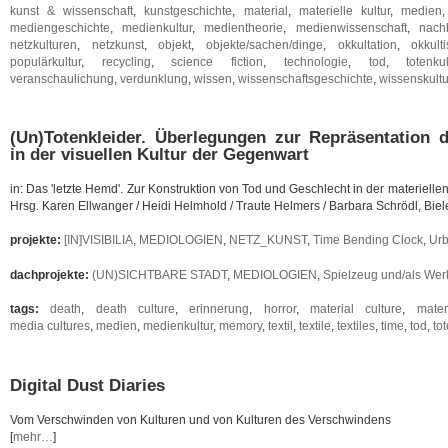
kunst & wissenschaft
,
kunstgeschichte
,
material
,
materielle kultur
,
medien
mediengeschichte
,
medienkultur
,
medientheorie
,
medienwissenschaft
,
nachh
netzkulturen
,
netzkunst
,
objekt
,
objekte/sachen/dinge
,
okkultation
,
okkult
populärkultur
,
recycling
,
science fiction
,
technologie
,
tod
,
totenkul
veranschaulichung
,
verdunklung
,
wissen
,
wissenschaftsgeschichte
,
wissenskult
(Un)Totenkleider. Überlegungen zur Repräsentation
in der visuellen Kultur der Gegenwart
in: Das 'letzte Hemd'. Zur Konstruktion von Tod und Geschlecht in der materiellen
Hrsg. Karen Ellwanger / Heidi Helmhold / Traute Helmers / Barbara Schrödl, Biel
projekte:
[IN]VISIBILIA
,
MEDIOLOGIEN
,
NETZ_KUNST
,
Time Bending Clock
,
Urb
dachprojekte:
(UN)SICHTBARE STADT
,
MEDIOLOGIEN
,
Spielzeug und/als We
tags:
death
,
death culture
,
erinnerung
,
horror
,
material culture
,
mater
media cultures
,
medien
,
medienkultur
,
memory
,
textil
,
textile
,
textiles
,
time
,
tod
,
to
Digital Dust Diaries
Vom Verschwinden von Kulturen und von Kulturen des Verschwindens
[
mehr…
]