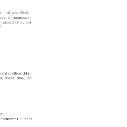
on
,
bild vom künstler
,
age & imagination
,
e
,
sepulchral culture
,
t
kunst & öffentlichkeit
,
ur
,
space
,
time
,
tod
,
995
Roscheider Hof, Konz