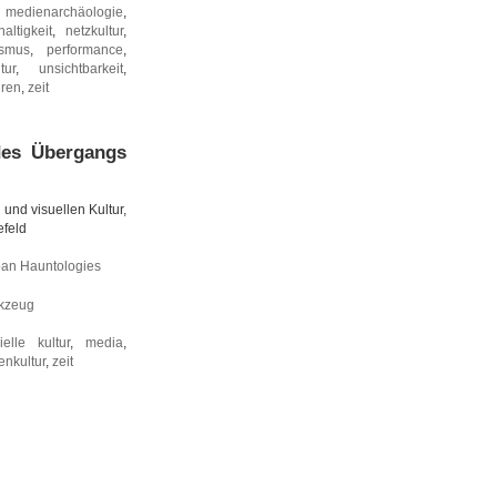
,
medienarchäologie
,
altigkeit
,
netzkultur
,
ismus
,
performance
,
tur
,
unsichtbarkeit
,
uren
,
zeit
 des Übergangs
 und visuellen Kultur,
efeld
an Hauntologies
rkzeug
ielle kultur
,
media
,
tenkultur
,
zeit