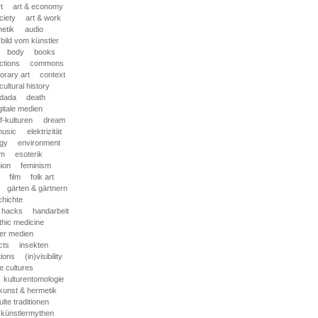
t
art & economy
ciety
art & work
hetik
audio
bild vom künstler
body
books
ections
commons
rary art
context
cultural history
dada
death
gitale medien
f-kulturen
dream
music
elektrizität
gy
environment
sm
esoterik
ion
feminism
film
folk art
gärten & gärtnern
chichte
hacks
handarbeit
hic medicine
der medien
cts
insekten
tions
(in)visibility
 cultures
kulturentomologie
kunst & hermetik
lte traditionen
künstlermythen