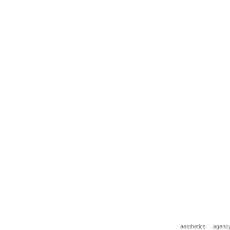
aesthetics
agenc