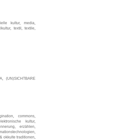
ielle kultur
,
media
,
lkultur
,
textil
,
textile
,
IA
,
(UN)SICHTBARE
ination
,
commons
,
elektronische kultur
,
innerung
,
erzählen
,
rmationstechnologien
,
& okkulte traditionen
,