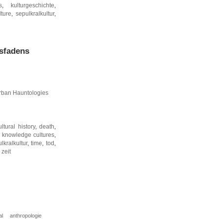
s
,
kulturgeschichte
,
lture
,
sepulkralkultur
,
sfadens
rban Hauntologies
ultural history
,
death
,
,
knowledge cultures
,
lkralkultur
,
time
,
tod
,
,
zeit
al
anthropologie