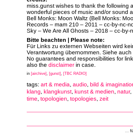
miss.gunst wishes to thank the following ar
wonderful pieces of music and/or sound ar
Bell Monks: Moon Waltz (Bell Monks: Moo
Records – mam 210 – 2011 – cc-by-nc-nd)
Sky – We Are All Ghosts – 2018 – cc-by-n
Bitte beachten | Please note:
Für Links zu externen Webseiten wird ke
Verantwortung übernommen. Siehe auch
No guarantees and responsibilities for lin
also the
disclaimer
in case.
in
[airchive]
,
[gunst]
,
[TBC RADIO]
tags:
art & media
,
audio
,
bild & imaginatio
klang
,
klangkunst
,
kunst & medien
,
natur
,
time
,
topologien
,
topologies
,
zeit
… f