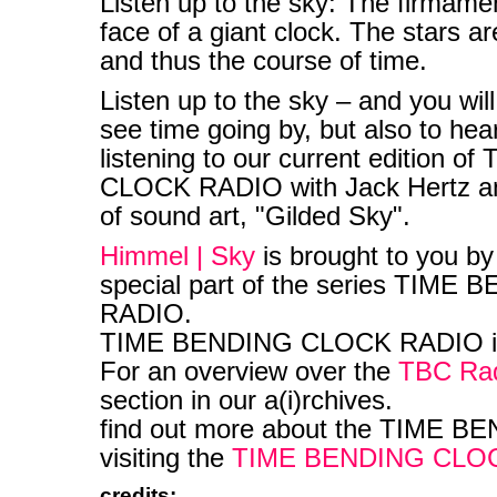
Listen up to the sky: The firmamen
face of a giant clock. The stars a
and thus the course of time.
Listen up to the sky – and you will
see time going by, but also to hear 
listening to our current edition 
CLOCK RADIO with Jack Hertz an
of sound art, "Gilded Sky".
Himmel | Sky
is brought to you b
special part of the series TIM
RADIO.
TIME BENDING CLOCK RADIO is 
For an overview over the
TBC Ra
section in our a(i)rchives.
find out more about the TIME 
visiting the
TIME BENDING CL
credits: