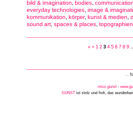
bild & imagination
,
bodies
,
communicatio
everyday technologies
,
image & imaginat
kommunikation
,
körper
,
kunst & medien
,
sound art
,
spaces & places
,
topographien
«
<
1
2
3
4
5
6
7
8
9
… f
miss.gunst
-
www.gu
GUNST
ist stolz und froh, das wunderba