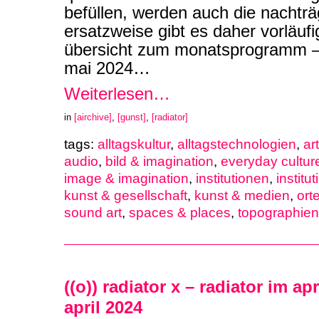
befüllen, werden auch die nachtr
ersatzweise gibt es daher vorläufi
übersicht zum monatsprogramm – i
mai 2024…
Weiterlesen…
in
[airchive]
,
[gunst]
,
[radiator]
tags:
alltagskultur
,
alltagstechnologien
,
ar
audio
,
bild & imagination
,
everyday cultur
image & imagination
,
institutionen
,
institu
kunst & gesellschaft
,
kunst & medien
,
ort
sound art
,
spaces & places
,
topographien
((o)) radiator x – radiator im apr
april 2024