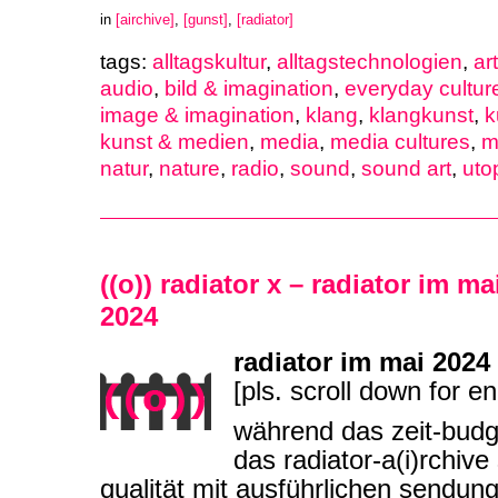
in
[airchive]
,
[gunst]
,
[radiator]
tags:
alltagskultur
,
alltagstechnologien
,
ar
audio
,
bild & imagination
,
everyday cultur
image & imagination
,
klang
,
klangkunst
,
k
kunst & medien
,
media
,
media cultures
,
m
natur
,
nature
,
radio
,
sound
,
sound art
,
uto
((o)) radiator x – radiator im ma
2024
radiator im mai 2024
[pls. scroll down for en
während das zeit-budg
das radiator-a(i)rchiv
qualität mit ausführlichen sendun