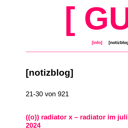
[ G
[info]
[notizblo
[notizblog]
21-30 von 921
((o)) radiator x – radiator im jul
2024