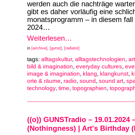
werden auch die nachträge warte
gibt es daher vorläufig eine schli
monatsprogramm – in diesem fall 
2024…
Weiterlesen…
in
[airchive]
,
[gunst]
,
[radiator]
tags:
alltagskultur
,
alltagstechnologien
,
ar
bild & imagination
,
everyday cultures
,
eve
image & imagination
,
klang
,
klangkunst
,
k
orte & räume
,
radio
,
sound
,
sound art
,
spa
technology
,
time
,
topographien
,
topograp
((o)) GUNSTradio – 19.01.2024 
(Nothingness) | Art's Birthday 