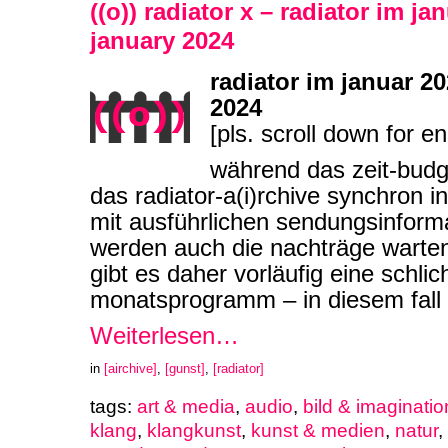
((o)) radiator x – radiator im ja
january 2024
radiator im januar 20
2024
[pls. scroll down for en
während das zeit-budg
das radiator-a(i)rchive synchron i
mit ausführlichen sendungsinforma
werden auch die nachträge warte
gibt es daher vorläufig eine schli
monatsprogramm – in diesem fall
Weiterlesen…
in
[airchive]
,
[gunst]
,
[radiator]
tags:
art & media
,
audio
,
bild & imaginatio
klang
,
klangkunst
,
kunst & medien
,
natur
,