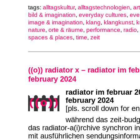
tags:
alltagskultur
,
alltagstechnologien
,
ar
bild & imagination
,
everyday cultures
,
eve
image & imagination
,
klang
,
klangkunst
,
k
nature
,
orte & räume
,
performance
,
radio
,
spaces & places
,
time
,
zeit
((o)) radiator x – radiator im fe
february 2024
radiator im februar 2
february 2024
[pls. scroll down for en
während das zeit-budg
das radiator-a(i)rchive synchron i
mit ausführlichen sendungsinforma