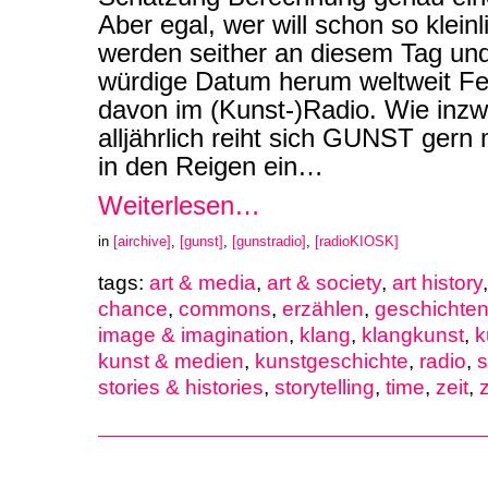
Aber egal, wer will schon so kleinl
werden seither an diesem Tag un
würdige Datum herum weltweit Fest
davon im (Kunst-)Radio. Wie inz
alljährlich reiht sich GUNST gern
in den Reigen ein…
Weiterlesen…
in
[airchive]
,
[gunst]
,
[gunstradio]
,
[radioKIOSK]
tags:
art & media
,
art & society
,
art history
chance
,
commons
,
erzählen
,
geschichten
image & imagination
,
klang
,
klangkunst
,
k
kunst & medien
,
kunstgeschichte
,
radio
,
stories & histories
,
storytelling
,
time
,
zeit
,
z