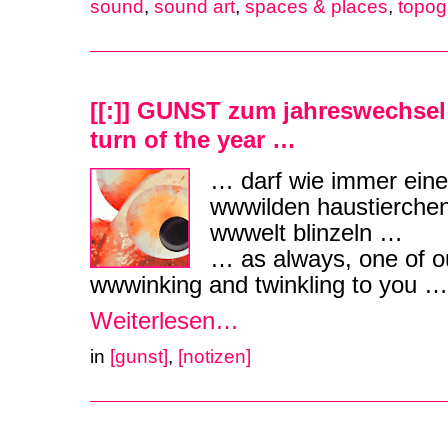
sound
,
sound art
,
spaces & places
,
topog
[[:]] GUNST zum jahreswechsel
turn of the year …
… darf wie immer eine
wwwilden haustierchen
wwwelt blinzeln …
… as always, one of our
wwwinking and twinkling to you …
Weiterlesen…
in
[gunst]
,
[notizen]