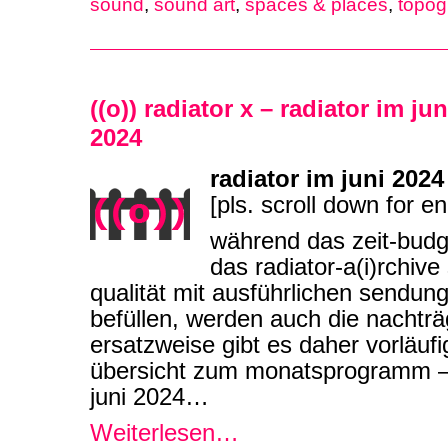
sound
,
sound art
,
spaces & places
,
topog
((o)) radiator x – radiator im ju
2024
radiator im juni 2024
[pls. scroll down for en
während das zeit-budg
das radiator-a(i)rchiv
qualität mit ausführlichen sendun
befüllen, werden auch die nachtr
ersatzweise gibt es daher vorläufi
übersicht zum monatsprogramm – i
juni 2024…
Weiterlesen…