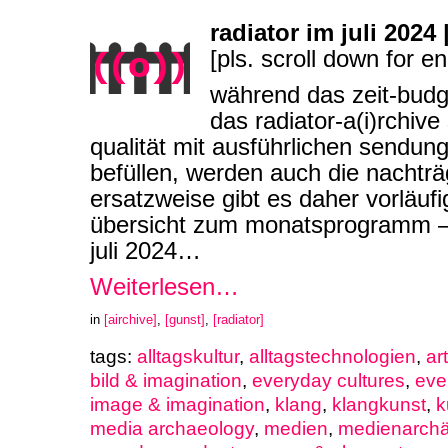
radiator im juli 2024 
[pls. scroll down for en
während das zeit-budg
das radiator-a(i)rchiv
qualität mit ausführlichen sendun
befüllen, werden auch die nachtr
ersatzweise gibt es daher vorläufi
übersicht zum monatsprogramm – i
juli 2024…
Weiterlesen…
in
[airchive]
,
[gunst]
,
[radiator]
tags:
alltagskultur
,
alltagstechnologien
,
ar
bild & imagination
,
everyday cultures
,
eve
image & imagination
,
klang
,
klangkunst
,
k
media archaeology
,
medien
,
medienarchä