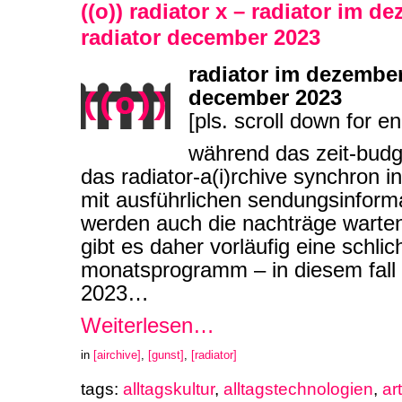
((o)) radiator x – radiator im d
radiator december 2023
radiator im dezember
december 2023
[pls. scroll down for en
während das zeit-budg
das radiator-a(i)rchive synchron i
mit ausführlichen sendungsinforma
werden auch die nachträge warte
gibt es daher vorläufig eine schli
monatsprogramm – in diesem fall
2023…
Weiterlesen…
in
[airchive]
,
[gunst]
,
[radiator]
tags:
alltagskultur
,
alltagstechnologien
,
ar