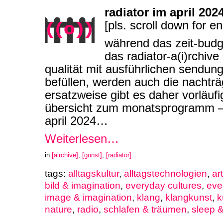
radiator im april 2024
[pls. scroll down for en
während das zeit-budg
das radiator-a(i)rchiv
qualität mit ausführlichen sendun
befüllen, werden auch die nachtr
ersatzweise gibt es daher vorläufi
übersicht zum monatsprogramm – i
april 2024…
Weiterlesen…
in
[airchive]
,
[gunst]
,
[radiator]
tags:
alltagskultur
,
alltagstechnologien
,
ar
bild & imagination
,
everyday cultures
,
eve
image & imagination
,
klang
,
klangkunst
,
k
nature
,
radio
,
schlafen & träumen
,
sleep 