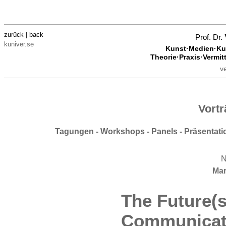
zurück | back
Prof. Dr.
kuniver.se
Kunst·Medien·Kul
Theorie·Praxis·Vermit
v
Vort
Tagungen - Workshops - Panels - Präsentat
Mar
The Future(s
Communicat