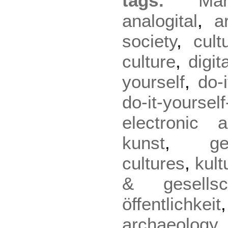
tags:
Ma
analogital
,
a
society
,
cult
culture
,
digit
yourself
,
do-i
do-it-yourself
electronic a
kunst
,
g
cultures
,
kult
& gesellsc
öffentlichkeit
archaeology