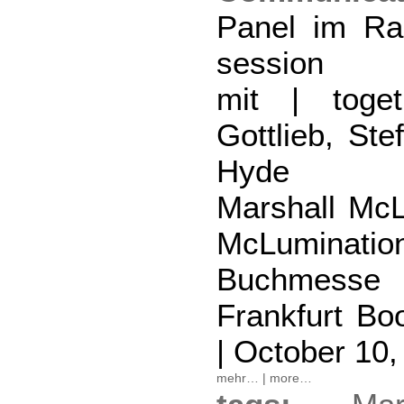
Panel im Ra
session
mit | toge
Gottlieb, St
Hyde
Marshall McL
McLuminatio
Buchmess
Frankfurt Bo
| October 10,
mehr…
|
more…