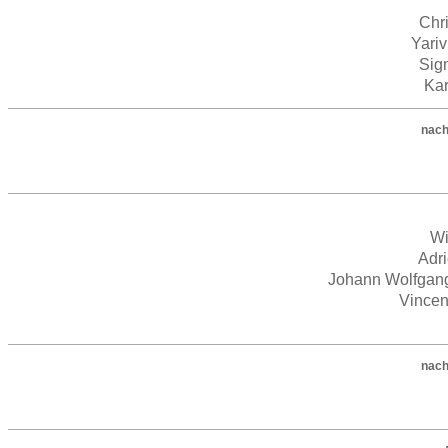
Chri
Yariv
Sig
Kar
nach
Wi
Adr
Johann Wolfgan
Vincen
nach