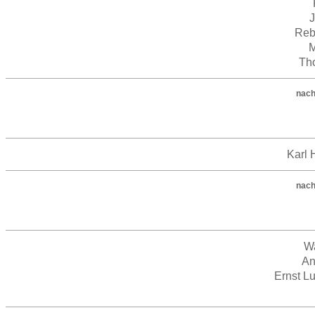
Reb
M
Th
nach
Karl 
nach
Wa
An
Ernst L