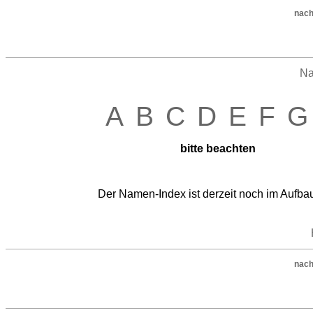
nach
N
A
B
C
D
E
F
G
bitte beachten
Der Namen-Index ist derzeit noch im Aufba
nach