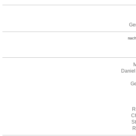
Ge
nach
M
Daniel
Ge
R
Ch
S
R