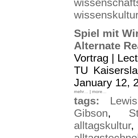
wissenschaft
wissenskultu
Spiel mit Wi
Alternate Rea
Vortrag | Lec
TU Kaisersla
January 12, 
mehr…
|
more…
tags:
Lewis
Gibson
,
S
alltagskultur
,
alltagstechno