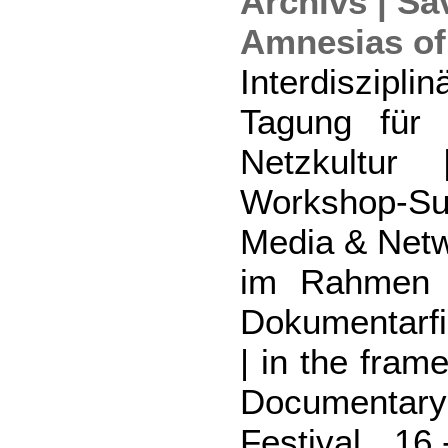
Archivs | Sa
Amnesias of
Interdiszip
Tagung für
Netzkultur |
Workshop-
Media & Netw
im Rahmen 
Dokumentarfi
| in the fram
Documentar
Festival, 16