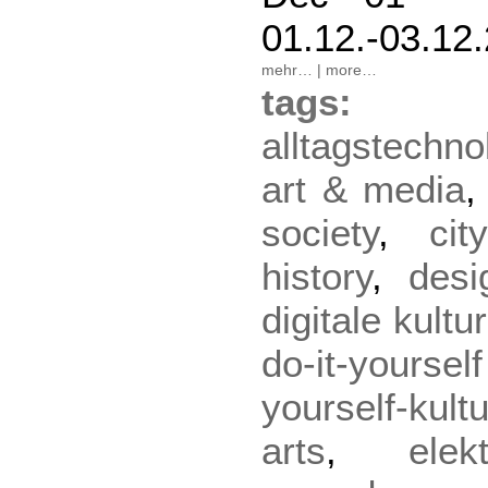
01.12.-03.12
mehr…
|
more…
tag
alltagstechno
art & media
society
,
city
history
,
desi
digitale kultur
do-it-yourse
yourself-kult
arts
,
ele