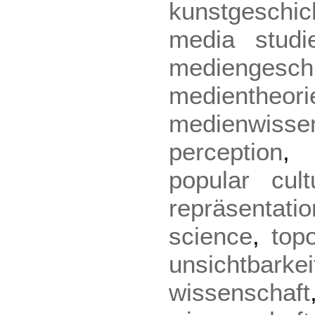
kunstgeschic
media studi
mediengesch
medientheori
medienwisse
perception
popular cult
repräsentatio
science
,
top
unsichtbarkei
wissenschaft