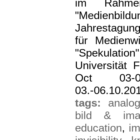
im Rahme
"Medienbildu
Jahrestagung
für Medienwi
"Spekulat
Universität 
Oct 03-
03.-06.10.20
tags:
analog
bild & imag
education
,
im