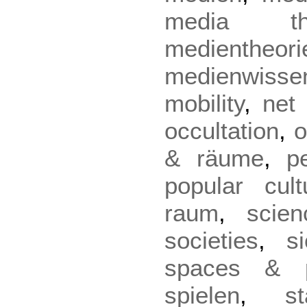
media th
medientheori
medienwisse
mobility
,
net 
occultation
,
o
& räume
,
p
popular cult
raum
,
scien
societies
,
si
spaces & p
spielen
,
st