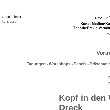
zurück | back
Prof. Dr.
kuniver.se
Kunst·Medien·Kul
Theorie·Praxis·Vermit
v
Vort
Tagungen - Workshops - Panels - Präsentat
T
Kopf in den
Dreck