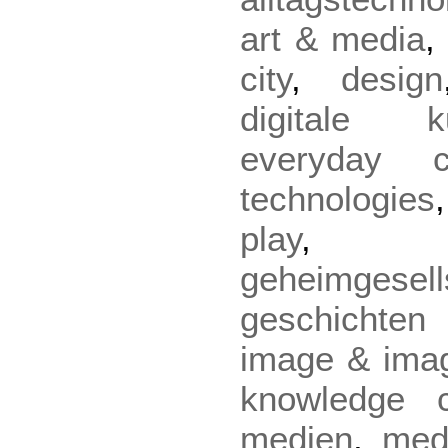
art & media
city
,
design
digitale ku
everyday cu
technologies
play
geheimgesell
geschichte
image & imag
knowledge c
medien
,
med