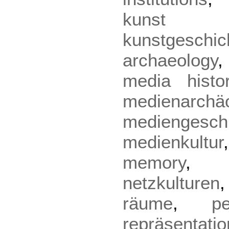
kunst
kunstgeschic
archaeology
media histo
medienarchäo
mediengesch
medienkultur
memory
netzkulturen
räume
,
pe
repräsentatio