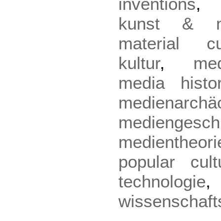
inventions
kunst & m
material cu
kultur
,
me
media histo
medienarchäo
mediengesch
medientheori
popular cult
technologie
wissenschaft