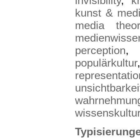
invisibility
,
k
kunst & med
media theor
medienwisse
perception
populärkultur
representatio
unsichtbarkei
wahrnehmun
wissenskultu
Typisierunge