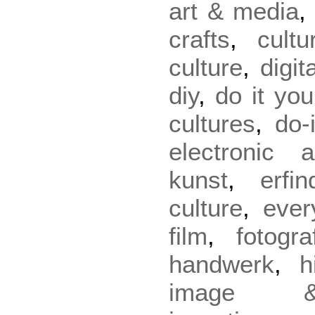
art & media
crafts
,
cultu
culture
,
digit
diy
,
do it you
cultures
,
do-
electronic a
kunst
,
erfi
culture
,
ever
film
,
fotogra
handwerk
,
h
image & 