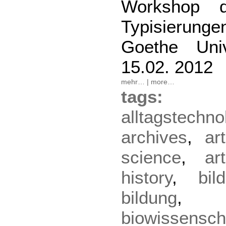
Workshop d
Typisierunge
Goethe Unive
15.02. 2012
mehr…
|
more…
tag
alltagstechno
archives
,
ar
science
,
ar
history
,
bi
bildung
biowissensch