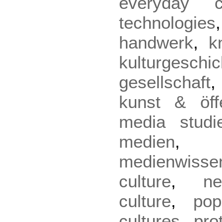
everyday cu
technologies
handwerk
,
k
kulturgeschic
gesellschaft
kunst & öffe
media studi
medien
medienwisse
culture
,
ne
culture
,
pop
cultures
,
pro