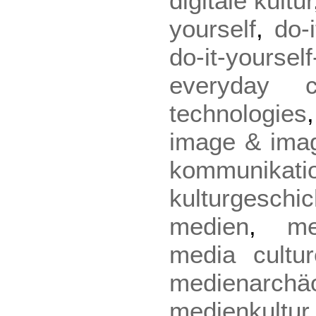
digitale kultur
yourself
,
do-i
do-it-yourself
everyday cu
technologies
image & imag
kommunikati
kulturgeschic
medien
,
me
media cultur
medienarchäo
medienkultur