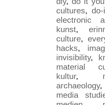
diy
,
do it you
cultures
,
do-
electronic a
kunst
,
erin
culture
,
ever
hacks
,
ima
invisibility
,
k
material cu
kultur
,
archaeology
media studi
medien
,