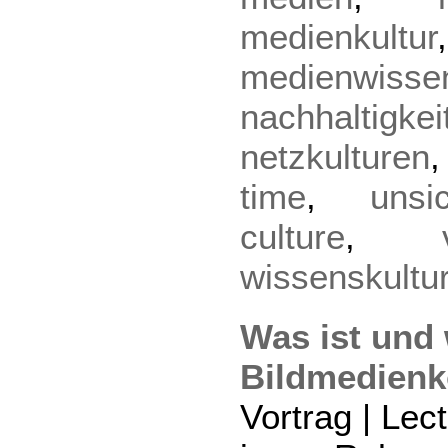
medienkultur
medienwisse
nachhaltigkei
netzkulturen
time
,
unsic
culture
,
wissenskultu
Was ist und 
Bildmedien
Vortrag | Lec