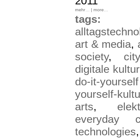
2011
mehr…
|
more…
tag
alltagstechno
art & media
,
society
,
city
digitale kultur
do-it-yourse
yourself-kult
arts
,
ele
everyday cu
technologies