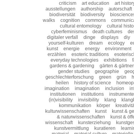
criticism
art education
art histor
ausstellungen
authorship
autorschaft
biodiversität
biodiversity
bioscience
walks
cognition
commons
communica
cultural entomology
cultural histo
cyberfeminismus
death cultures
de
digitaler verfall
dinge
displays
diy
yourself-kulturen
dream
ecology
e
kunst
energie
energy
environment
erzählen
esoteric traditions
esoterisc
everyday technologies
exhibitions
gardens & gardening
gärten & gärtne
gender studies
geographie
geo
geschlechterforschung
green
grün
h
heilen
history of science
homeopa
imagination
imagination
inclusion
in
institutionen
institutions
instrumente
(in)visibility
invisibility
klang
klang
kommunikation
körper
kreativitä
kulturwissenschaften
kunst
kunst & ge
& naturwissenschaften
kunst & öff
wissenschaft
kunsterziehung
kunstge
kunstvermittlung
kuratieren
learni
material
material culture
materielle 