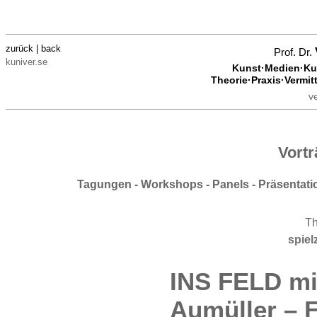
zurück | back
Prof. Dr.
kuniver.se
Kunst·Medien·Kul
Theorie·Praxis·Vermit
v
Vort
Tagungen - Workshops - Panels - Präsentat
T
spie
INS FELD mi
Aumüller – 