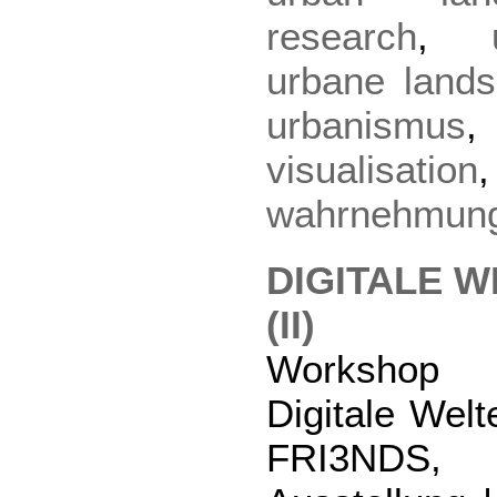
research
,
urbane lands
urbanismus
visualisation
wahrnehmun
DIGITALE W
(II)
Workshop
Digitale Wel
FRI3NDS, 