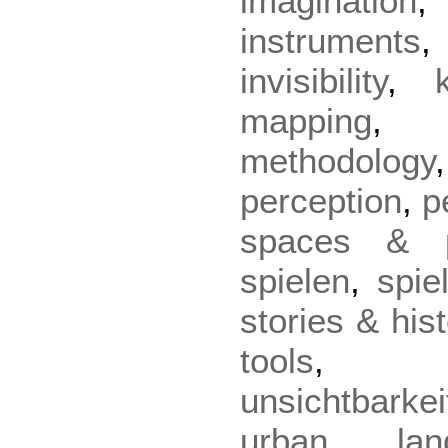
imagination
instruments
invisibility
,
mapping
methodology
perception
,
p
spaces & p
spielen
,
spie
stories & hist
tools
unsichtbarkei
urban lan