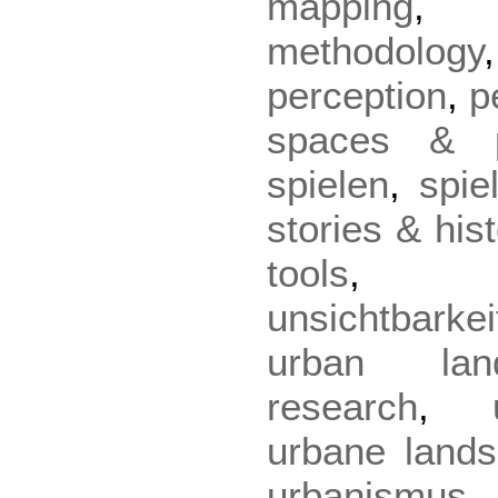
mapping
methodology
perception
,
p
spaces & p
spielen
,
spie
stories & hist
tools
unsichtbarkei
urban lan
research
,
urbane lands
urbanismus