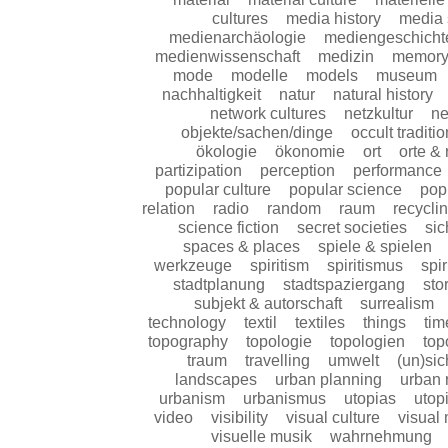
cultures
media history
media 
medienarchäologie
mediengeschicht
medienwissenschaft
medizin
memor
mode
modelle
models
museum
nachhaltigkeit
natur
natural history
network cultures
netzkultur
ne
objekte/sachen/dinge
occult traditi
ökologie
ökonomie
ort
orte &
partizipation
perception
performance
popular culture
popular science
pop
relation
radio
random
raum
recycli
science fiction
secret societies
sic
spaces & places
spiele & spielen
werkzeuge
spiritism
spiritismus
spir
stadtplanung
stadtspaziergang
sto
subjekt & autorschaft
surrealism
technology
textil
textiles
things
tim
topography
topologie
topologien
top
traum
travelling
umwelt
(un)sic
landscapes
urban planning
urban 
urbanism
urbanismus
utopias
utop
video
visibility
visual culture
visual
visuelle musik
wahrnehmung