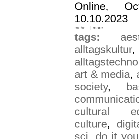
Online, O
10.10.2023
mehr…
|
more…
tags:
aes
alltagskultur
,
alltagstechno
art & media
,
society
,
ba
communicati
cultural ed
culture
,
digit
sci
,
do it you