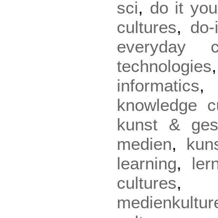
sci
,
do it you
cultures
,
do-
everyday cu
technologies
informatics
knowledge cu
kunst & gese
medien
,
kun
learning
,
ler
cultures
medienkultur