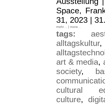
Ausstellung |
Space, Frank
31, 2023 | 31
mehr…
|
more…
tags:
aes
alltagskultur
,
alltagstechno
art & media
,
society
,
ba
communicati
cultural ed
culture
,
digit