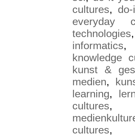
cultures
,
do-
everyday cu
technologies
informatics
knowledge cu
kunst & gese
medien
,
kun
learning
,
ler
cultures
medienkultur
cultures