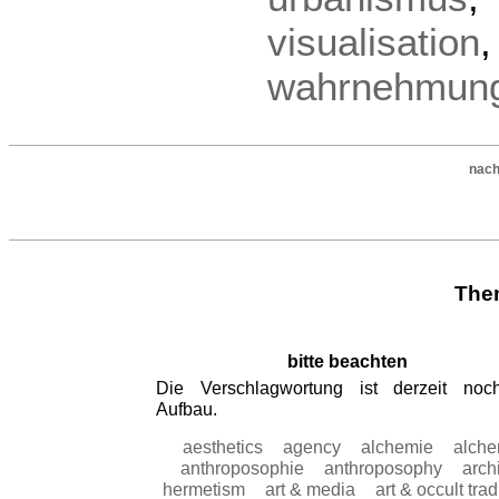
visualisation
wahrnehmun
nach
The
bitte beachten
Die Verschlagwortung ist derzeit no
Aufbau.
aesthetics
agency
alchemie
alch
anthroposophie
anthroposophy
arch
hermetism
art & media
art & occult trad