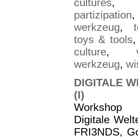
cultures
partizipation
werkzeug
,
toys & tools
culture
,
werkzeug
,
wi
DIGITALE W
(I)
Workshop
Digitale Wel
FRI3NDS, Goe