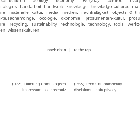
self-kulturen
,
ecology
,
economy
,
everyday cultures
,
ever
hnologies
,
handarbeit
,
handwerk
,
knowledge
,
knowledge cultures
,
mat
ure
,
materielle kultur
,
media
,
medien
,
nachhaltigkeit
,
objects & th
ekte/sachen/dinge
,
ökologie
,
ökonomie
,
prosumenten-kultur
,
pros
ure
,
recycling
,
sustainability
,
technologie
,
technology
,
tools
,
werkz
sen
,
wissenskulturen
nach oben
|
to the top
(RSS)-Fütterung Chronologisch
|
(RSS)-Feed Chronolocically
impressum
-
datenschutz
disclaimer
-
data privacy