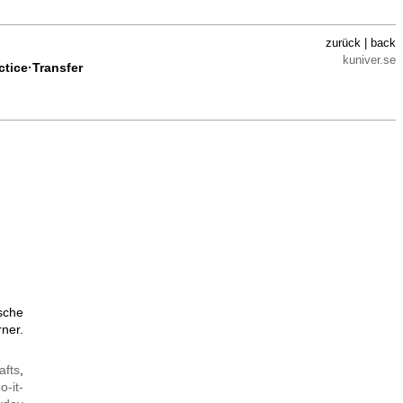
zurück | back
kuniver.se
ctice·Transfer
ische
ner.
afts
,
o-it-