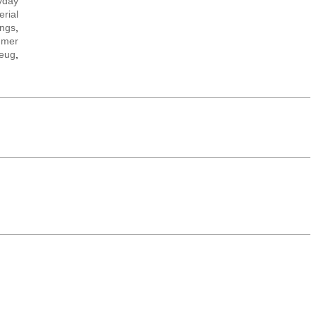
yday
erial
ings
,
umer
eug
,