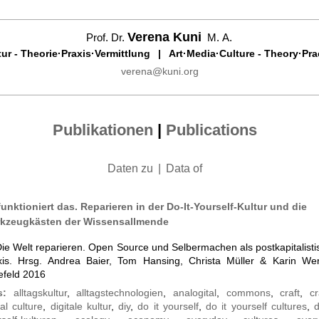
Verena Kuni
Prof. Dr.
M. A.
r - Theorie·Praxis·Vermittlung
|
Art·Media·Culture - Theory·Pra
verena@kuni.org
Publikationen
|
Publications
Daten zu
|
Data of
funktioniert das. Reparieren in der Do-It-Yourself-Kultur und die
kzeugkästen der Wissensallmende
Die Welt reparieren. Open Source und Selbermachen als postkapitalist
xis. Hrsg. Andrea Baier, Tom Hansing, Christa Müller & Karin Wer
efeld 2016
gs:
alltagskultur
,
alltagstechnologien
,
analogital
,
commons
,
craft
,
cr
tal culture
,
digitale kultur
,
diy
,
do it yourself
,
do it yourself cultures
,
d