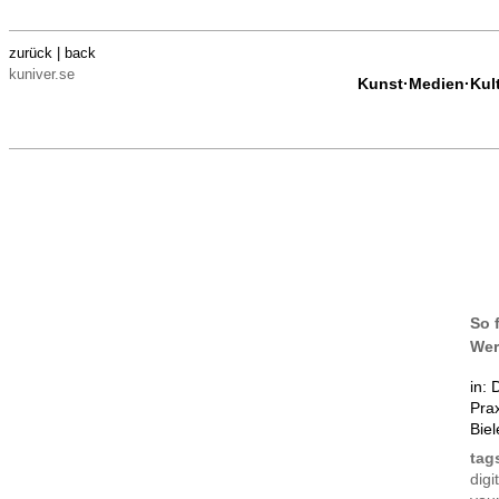
zurück | back
kuniver.se
Kunst·Medien·Kultu
So 
Wer
in: 
Pra
Biel
ta
digi