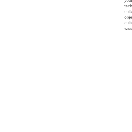
your
tec
cult
obj
cult
wis