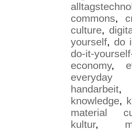
alltagstechno
commons
,
c
culture
,
digit
yourself
,
do i
do-it-yourself
economy
,
e
everyday
handarbeit
knowledge
,
k
material cu
kultur
,
m