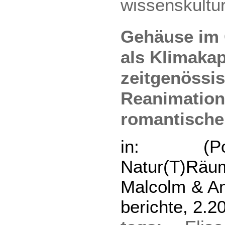
wissenskultu
Gehäuse im 
als Klimakap
zeitgenössi
Reanimation
romantische
in: (Po
Natur(T)Räu
Malcolm & An
berichte, 2.2