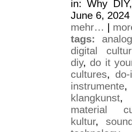
in: Why DIY,
June 6, 2024
mehr…
|
mo
tags:
analog
digital cultu
diy
,
do it you
cultures
,
do-
instrumente
klangkunst
,
material cu
kultur
,
sound