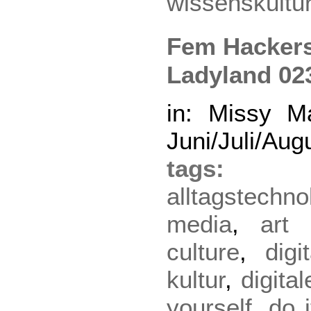
wissenskultu
Fem Hackers 
Ladyland 02
in: Missy Ma
Juni/Juli/Aug
tag
alltagstechno
media
,
art 
culture
,
digi
kultur
,
digita
yourself
,
do i