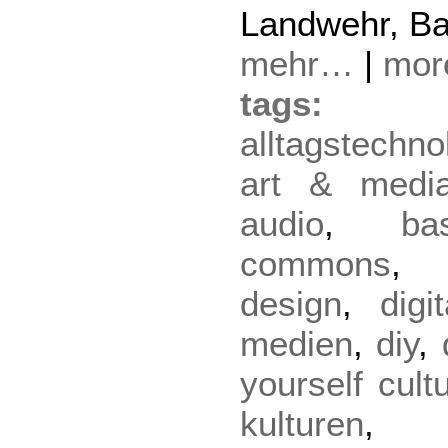
Landwehr, Ba
mehr…
|
mo
tag
alltagstechno
art & medi
audio
,
ba
commons
design
,
digi
medien
,
diy
,
yourself cult
kulturen
,