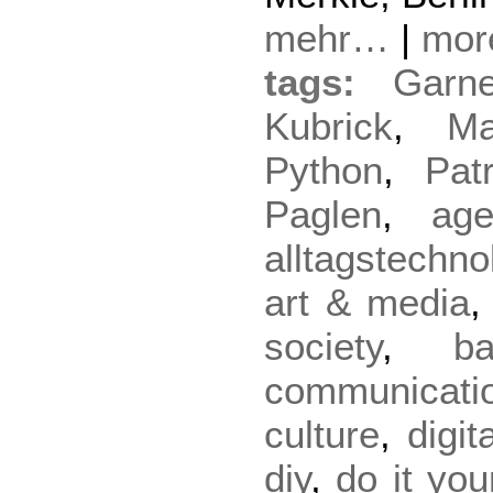
mehr…
|
mo
tags:
Garn
Kubrick
,
Ma
Python
,
Pat
Paglen
,
age
alltagstechno
art & media
society
,
ba
communicati
culture
,
digit
diy
,
do it you