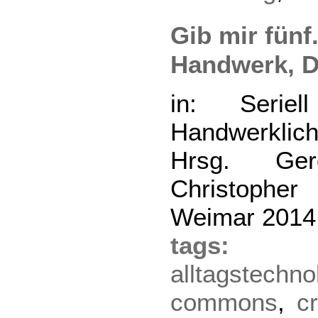
Gib mir fünf.
Handwerk, D
in: Seriel
Handwerkli
Hrsg. Ge
Christoph
Weimar 2014
tag
alltagstechno
commons
,
cr