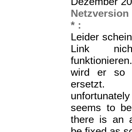
Dezember 2
Netzversion
*
:
Leider schein
Link ni
funktioniere
wird er so 
ersetzt.
unfortunatel
seems to be
there is an a
be fixed as s