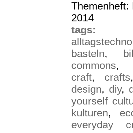
Themenheft: D
2014
tag
alltagstechno
basteln
,
bi
commons
craft
,
crafts
design
,
diy
,
yourself cult
kulturen
,
ec
everyday cu