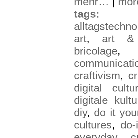
mehr…
|
mo
tag
alltagstechno
art
,
art &
bricolage
communicati
craftivism
,
cr
digital cultu
digitale kultu
diy
,
do it you
cultures
,
do-
everyday cu