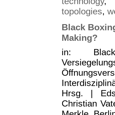
technology
topologies
,
w
Black Boxing
Making?
in: Bla
Versiegelu
Öffnungsvers
Interdiszipl
Hrsg. | Eds
Christian Va
Merkle, Berl