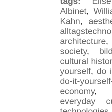
tags:
Elis
Albinet
,
Will
Kahn
,
aesth
alltagstechno
architecture
society
,
bi
cultural histo
yourself
,
do i
do-it-yourself
economy
everyday cu
technologies