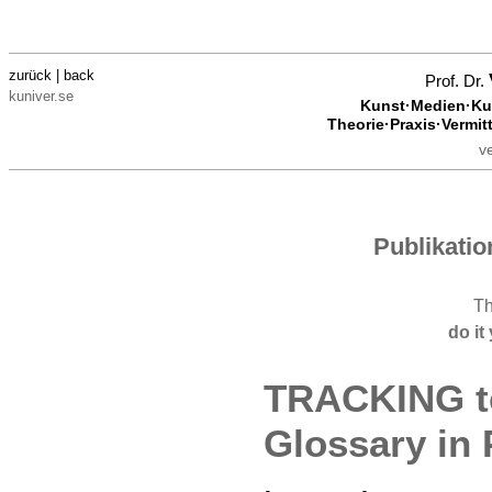
zurück | back
Prof. Dr.
kuniver.se
Kunst·Medien·Kul
Theorie·Praxis·Vermit
v
Publikati
T
do it
TRACKING t
Glossary in