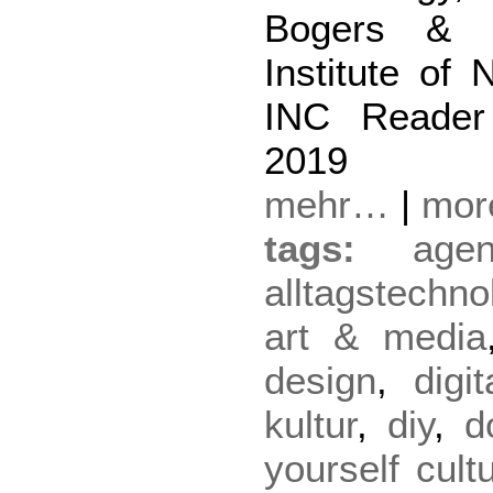
Bogers & Le
Institute of
INC Reader
2019
mehr…
|
mo
tags:
agen
alltagstechno
art & media
design
,
digi
kultur
,
diy
,
d
yourself cult