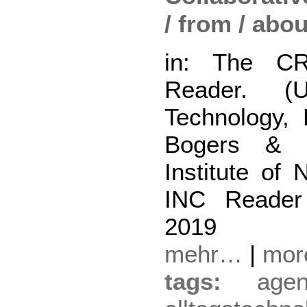
/ from / abou
in: The C
Reader. (U
Technology, 
Bogers & Le
Institute of
INC Reader
2019
mehr…
|
mo
tags:
agen