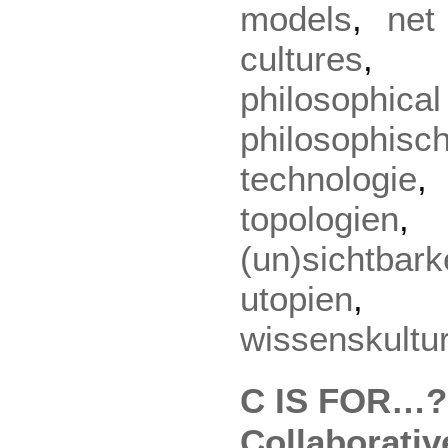
models
,
net
cultures
philoso
philosophi
technologie
topologien
(un)sichtbark
utopien
wissenskultu
C IS FOR…? 
Collaborative