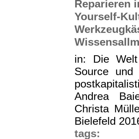
Reparieren i
Yourself-Kul
Werkzeugkäs
Wissensall
in: Die Welt
Source und 
postkapitalis
Andrea Bai
Christa Müll
Bielefeld 201
tag