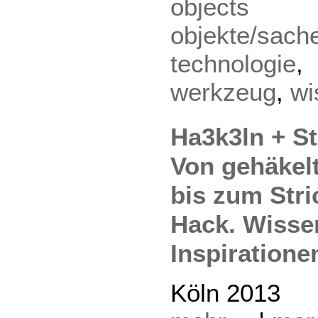
object
objekte/sach
technologie
werkzeug
,
wi
Ha3k3ln + St
Von gehäkel
bis zum Str
Hack. Wisse
Inspiratione
Köln 2013