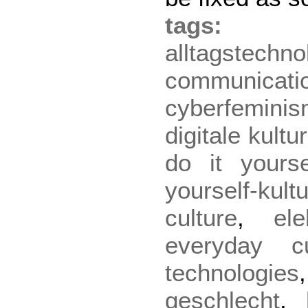
tag
alltagstechno
communicati
cyberfemini
digitale kultur
do it yourse
yourself-kult
culture
,
ele
everyday cu
technologies
geschlecht
,