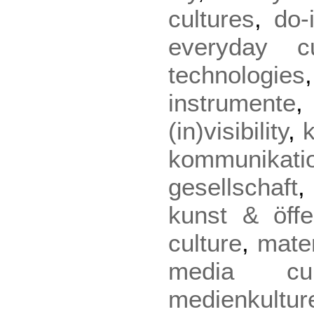
cultures
,
do-
everyday cu
technologies
instrumente
(in)visibility
,
kommunikati
gesellschaft
kunst & öffen
culture
,
mater
media cul
medienkultur