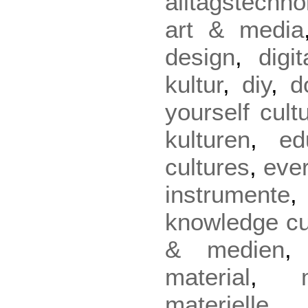
alltagstechno
art & media
design
,
digi
kultur
,
diy
,
d
yourself cult
kulturen
,
ed
cultures
,
eve
instrumente
knowledge cu
& medien
material
,
materielle 