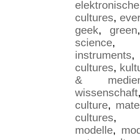
elektronisch
cultures
,
eve
geek
,
green
science
instruments
cultures
,
kult
& medie
wissenschaft
culture
,
mater
cultures
modelle
,
mod