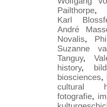
Wolfgang v
Pailthorpe
Karl Blossfe
André Mass
Novalis
,
Ph
Suzanne v
Tanguy
,
Va
history
,
bi
biosciences
,
cultural hi
fotografie
,
im
kulturgeschic