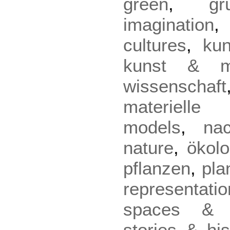
green
,
gr
imagination
cultures
,
kun
kunst & m
wissenschaft
materielle 
models
,
nac
nature
,
ökolo
pflanzen
,
pla
representatio
spaces & 
stories & his