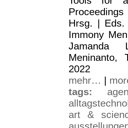
Tools for a 
Proceeding
Hrsg. | Eds.
Immony Men,
Jamanda 
Meninanto, 
2022
mehr…
|
mo
tags:
agen
alltagstechno
art & scien
ausstellunge