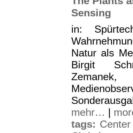
The Plants 
Sensing
in: Spürte
Wahrnehmun
Natur als Me
Birgit Sc
Zema
Medienobserv
Sonderausga
mehr…
|
mo
tags:
Center 