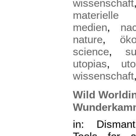
wissenschaft
materielle 
medien
,
nac
nature
,
öko
science
,
su
utopias
,
uto
wissenschaft
Wild Worldi
Wunderkam
in: Dismantl