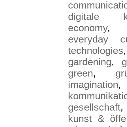
communicati
digitale ku
economy
everyday cu
technologies
gardening
,
g
green
,
gr
imagination
kommunikati
gesellschaft
kunst & öffen