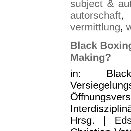
subject & au
autorschaft
vermittlung
,
Black Boxing
Making?
in: Bla
Versiegelu
Öffnungsvers
Interdiszipl
Hrsg. | Eds