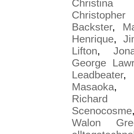
Christina
Christophe
Backster
,
M
Henrique
,
J
Lifton
,
Jon
George Law
Leadbeater
Masaoka
,
Richard
Scenocosme
Walon Gre