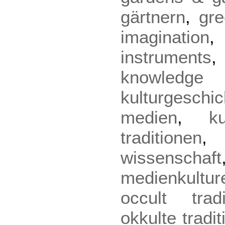
gärtnern
,
gr
imagination
instruments
knowled
kulturgeschic
medien
,
k
traditionen
wissenschaft
medienkultur
occult tradi
okkulte tradi