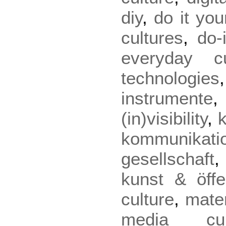
diy
,
do it you
cultures
,
do-
everyday cu
technologies
instrumente
(in)visibility
,
kommunikati
gesellschaft
kunst & öffen
culture
,
mater
media cul