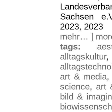
Landesverba
Sachsen e.V
2023, 2023
mehr…
|
mo
tags:
aes
alltagskultur
,
alltagstechno
art & media
science
,
art 
bild & imagin
biowissensch