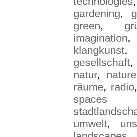
technologies
gardening
,
g
green
,
gr
imagination
klangkunst
gesellschaft
natur
,
nature
räume
,
radio
spaces
stadtlandsch
umwelt
,
uns
landscapes