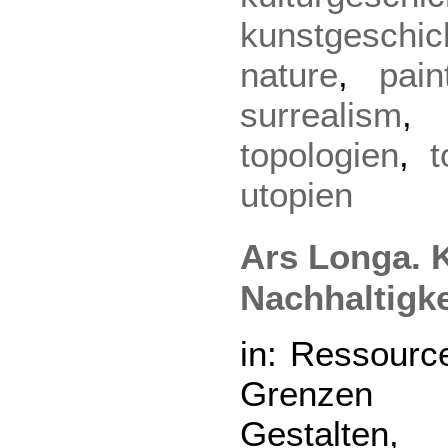
kunstgeschic
nature
,
pain
surrealism
topologien
,
t
utopien
Ars Longa. 
Nachhaltigke
in: Ressourc
Grenzen 
Gestal