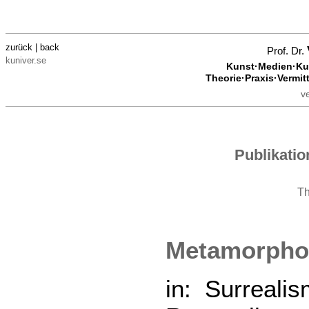
zurück | back
Prof. Dr.
kuniver.se
Kunst·Medien·Kul
Theorie·Praxis·Vermit
v
Publikati
T
Metamorpho
in: Surreali