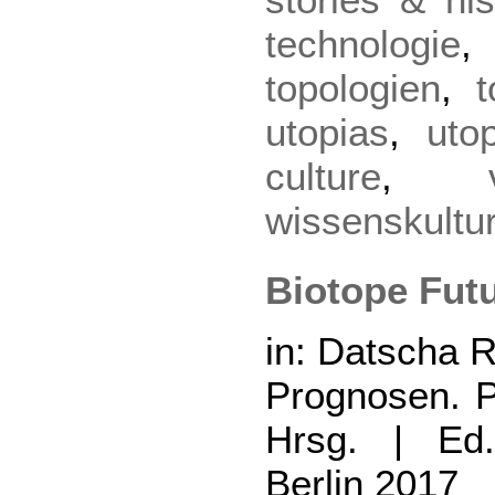
technologie
topologien
,
t
utopias
,
uto
culture
,
wissenskultu
Biotope Futu
in: Datscha R
Prognosen. P
Hrsg. | Ed.
Berlin 2017