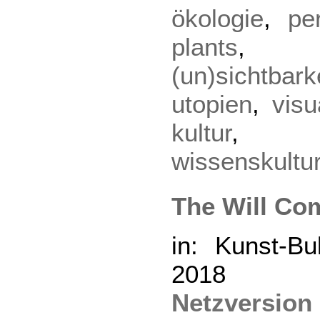
ökologie
,
pe
plants
(un)sichtbark
utopien
,
visu
kultur
wissenskultu
The Will Co
in: Kunst-Bul
2018
Netzversion