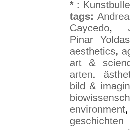
*
:
Kunstbulle
tags:
Andrea
Caycedo
,
Pinar Yolda
aesthetics
,
a
art & scien
arten
,
ästhet
bild & imagin
biowissensch
environment
geschichte