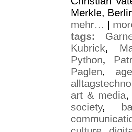
Christian Va
Merkle, Berl
mehr…
|
mo
tags:
Garn
Kubrick
,
Ma
Python
,
Pat
Paglen
,
age
alltagstechno
art & media
society
,
ba
communicati
culture
,
digit