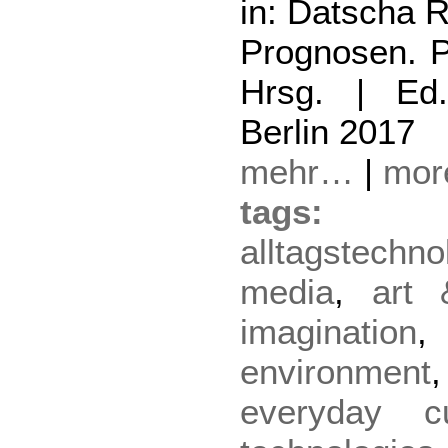
in: Datscha R
Prognosen. P
Hrsg. | Ed.
Berlin 2017
mehr…
|
mo
tag
alltagstechno
media
,
art 
imagination
environment
everyday cu