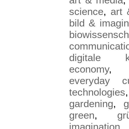
science
,
art 
bild & imagin
biowissensch
communicati
digitale ku
economy
everyday cu
technologies
gardening
,
g
green
,
gr
imagination