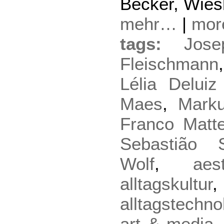
Becker, Wies
mehr…
|
mo
tags:
Jos
Fleischmann
Lélia Delui
Maes
,
Mark
Franco Matt
Sebastião 
Wolf
,
aes
alltagskultur
,
alltagstechno
art & media