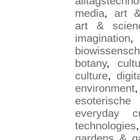
alltagstechno
media
,
art &
art & scien
imagination
biowissensch
botany
,
cult
culture
,
digit
environment
esoterisc
everyday cu
technologies
gardens & g