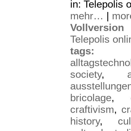
in: Telepolis 
mehr…
|
mo
Vollversion
Telepolis onli
tag
alltagstechno
society
,
ausstellunge
bricolage
,
craftivism
,
cr
history
,
cu