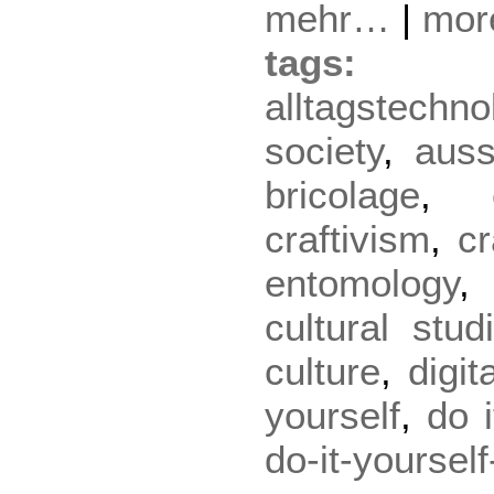
mehr…
|
mo
tag
alltagstechno
society
,
auss
bricolage
,
craftivism
,
cr
entomology
cultural stud
culture
,
digit
yourself
,
do i
do-it-yourself