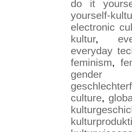
do it yourse
yourself-kult
electronic cu
kultur
,
ev
everyday tec
feminism
,
fe
gende
geschlechter
culture
,
globa
kulturgeschic
kulturprodukt