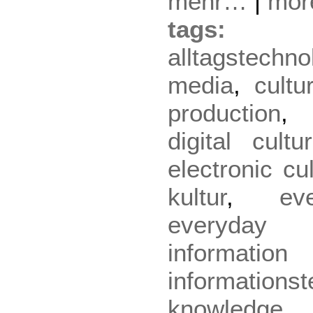
mehr…
|
mo
tag
alltagstechno
media
,
cultu
production
digital cultu
electronic cu
kultur
,
ev
everyday
informatio
informations
knowled