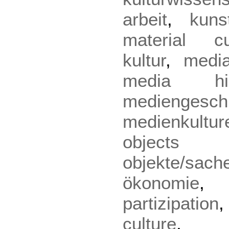
arbeit
,
kuns
material cu
kultur
,
medi
media his
mediengesch
medienkultur
object
objekte/sach
ökonomie
partizipation
culture