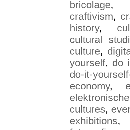
bricolage
,
craftivism
,
cr
history
,
cu
cultural stud
culture
,
digit
yourself
,
do i
do-it-yourself
economy
,
elektronische
cultures
,
eve
exhibitions
,