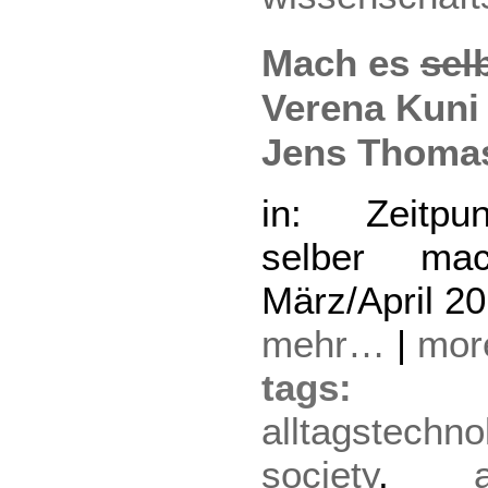
Mach es
sel
Verena Kuni
Jens Thoma
in: Zeitpu
selber ma
März/April 2
mehr…
|
mo
tag
alltagstechno
society
,