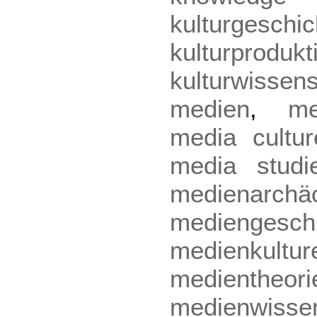
kulturgeschic
kulturprodukt
kulturwissen
medien
,
me
media cultur
media studi
medienarchäo
mediengesch
medienkultur
medientheori
medienwisse