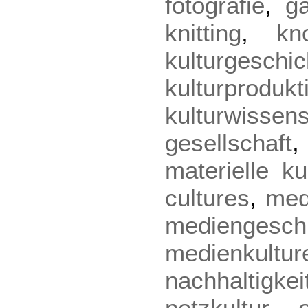
fotografie
,
g
knitting
,
kn
kulturgeschic
kulturprodukt
kulturwissen
gesellschaft
materielle ku
cultures
,
med
mediengesch
medienkultur
nachhaltigkei
netzkultur
,