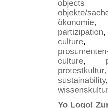
object
objekte/sach
ökonomie
partizipation
culture
prosumenten-
culture
,
protestkultur
sustainability
wissenskultu
Yo Logo! Zur