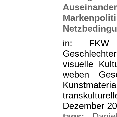
Auseinander
Markenpoliti
Netzbeding
in: FKW Z
Geschlecht
visuelle Kult
weben Gesch
Kunstma
transkultur
Dezember 20
tags:
Danie