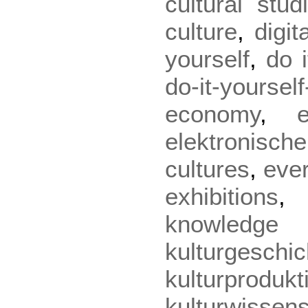
cultural stud
culture
,
digit
yourself
,
do i
do-it-yourself
economy
,
elektronische
cultures
,
eve
exhibitions
knowled
kulturgeschic
kulturprodukt
kulturwissen