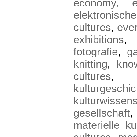
economy
,
elektronische
cultures
,
eve
exhibitions
,
fotografie
,
g
knitting
,
kno
cultures
kulturgeschic
kulturwissen
gesellschaft
materielle ku