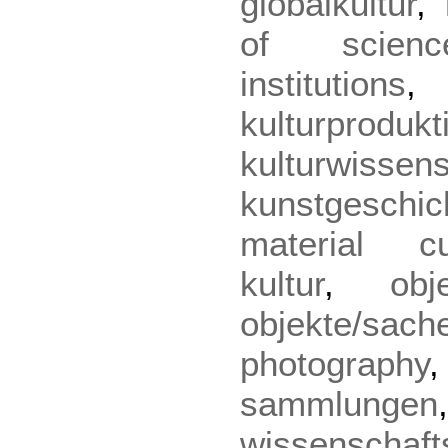
globalkultur
,
of scienc
institutions
kulturprodukt
kulturwissen
kunstgeschic
material cu
kultur
,
ob
objekte/sach
photography
sammlungen
wissenschaft