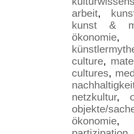
kulturwissen
arbeit
,
kuns
kunst & m
ökonomie
künstlermyth
culture
,
mater
cultures
,
med
nachhaltigkei
netzkultur
,
objekte/sach
ökonomie
partizipation