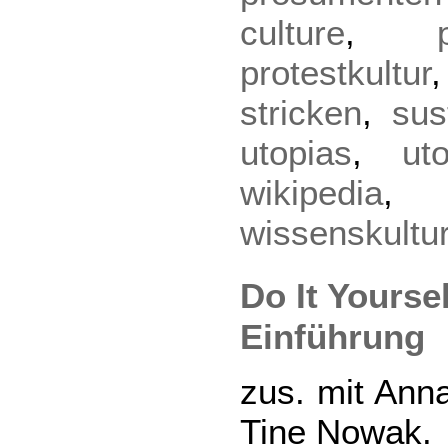
culture
,
protestkultur
stricken
,
sus
utopias
,
ut
wikipedia
wissenskultu
Do It Yoursel
Einführung
zus. mit Ann
Tine Nowak.