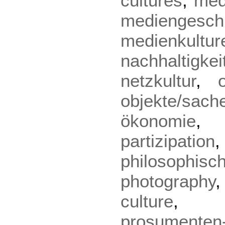
cultures
,
med
mediengesch
medienkultur
nachhaltigkei
netzkultur
,
objekte/sach
ökonomie
partizipation
philosophi
photography
culture
prosumenten-