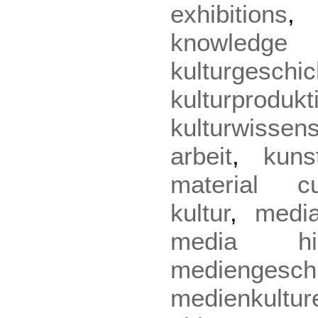
exhibitions
knowled
kulturgeschic
kulturprodukt
kulturwissen
arbeit
,
kuns
material cu
kultur
,
medi
media his
mediengesch
medienkultur