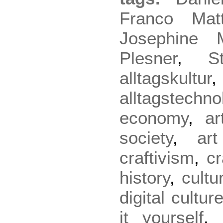
Franco Mat
Josephine 
Plesner
,
S
alltagskultur
,
alltagstechno
economy
,
a
society
,
ar
craftivism
,
cr
history
,
cultu
digital cultur
it yourself
,