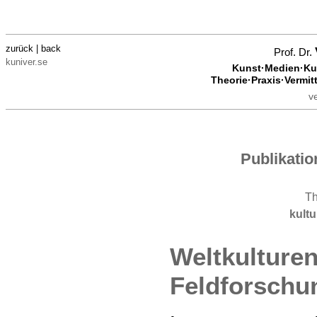
zurück | back
Prof. Dr.
kuniver.se
Kunst·Medien·Kul
Theorie·Praxis·Vermit
v
Publikati
T
kult
Weltkulturen
Feldforschu