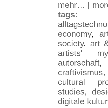
mehr…
|
mo
tag
alltagstechno
economy
,
a
society
,
art 
artists' my
autorschaft
craftivismus
cultural pro
studies
,
des
digitale kultur