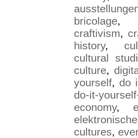
ausstellunge
bricolage
,
craftivism
,
cr
history
,
cu
cultural stud
culture
,
digit
yourself
,
do i
do-it-yourself
economy
,
elektronische
cultures
,
eve