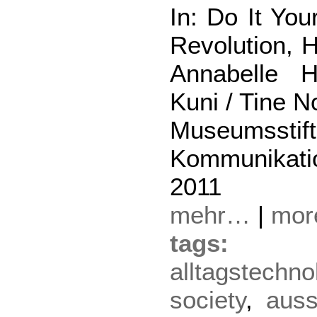
In: Do It You
Revolution, 
Annabelle 
Kuni / Tine 
Museumsst
Kommunikati
2011
mehr…
|
mo
tag
alltagstechno
society
,
auss