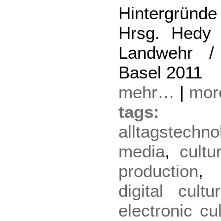
Hintergründe 
Hrsg. Hedy 
Landwehr / 
Basel 2011
mehr…
|
mo
tag
alltagstechno
media
,
cultu
production
digital cultu
electronic cu