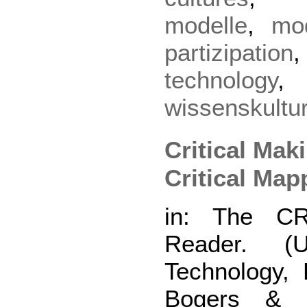
modelle
,
mo
partizipation
technology
wissenskultu
Critical Mak
Critical Ma
in: The C
Reader. (U
Technology, 
Bogers & Le