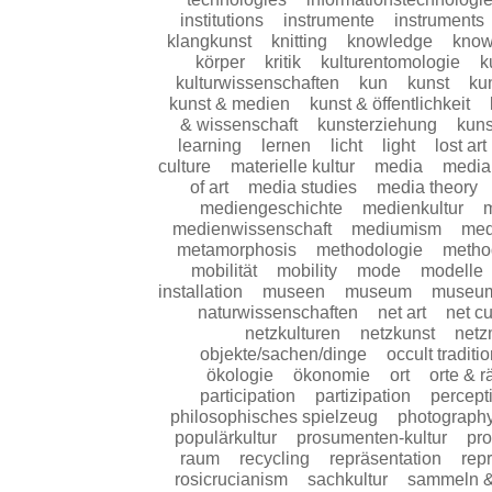
institutions
instrumente
instruments
klangkunst
knitting
knowledge
know
körper
kritik
kulturentomologie
k
kulturwissenschaften
kun
kunst
kun
kunst & medien
kunst & öffentlichkeit
& wissenschaft
kunsterziehung
kuns
learning
lernen
licht
light
lost art
culture
materielle kultur
media
media
of art
media studies
media theory
mediengeschichte
medienkultur
m
medienwissenschaft
mediumism
med
metamorphosis
methodologie
metho
mobilität
mobility
mode
modelle
installation
museen
museum
museu
naturwissenschaften
net art
net cu
netzkulturen
netzkunst
netz
objekte/sachen/dinge
occult traditi
ökologie
ökonomie
ort
orte & 
participation
partizipation
percept
philosophisches spielzeug
photograph
populärkultur
prosumenten-kultur
pro
raum
recycling
repräsentation
rep
rosicrucianism
sachkultur
sammeln 