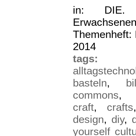
in: DIE. 
Erwachsenen
Themenheft: D
2014
tag
alltagstechno
basteln
,
bi
commons
craft
,
crafts
design
,
diy
,
yourself cult