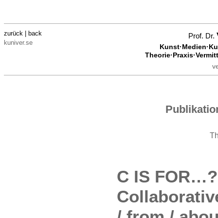
zurück | back
Prof. Dr.
kuniver.se
Kunst·Medien·Kul
Theorie·Praxis·Vermit
v
Publikati
T
C IS FOR…? 
Collaborative
/ from / abou