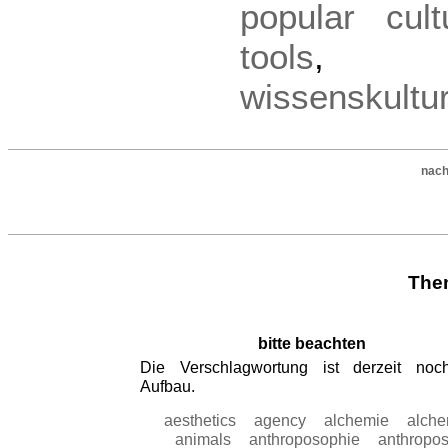
popular cult
tools
wissenskultu
nach
The
bitte beachten
Die Verschlagwortung ist derzeit no
Aufbau.
aesthetics
agency
alchemie
alch
animals
anthroposophie
anthropo