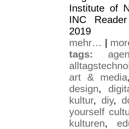
Institute of
INC Reader
2019
mehr…
|
mo
tags:
agen
alltagstechno
art & media
design
,
digi
kultur
,
diy
,
d
yourself cult
kulturen
,
ed