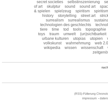
secret societies
selbstinszenierung
se
of art
skulptur
sound
sound art
spa
& spielen
spielzeug
spiritism
spiritis
history
storytelling
street art
stri
surrealism
surrealismus
sustaina
technologien des geschlechts
technol
tiere
time
tod
tools
topographie
toys
traum
umwelt
(un)sichtbarkeit
urbane kulturen
utopias
utopien
volkskunst
wahrnehmung
web 2.
wikipedia
wissen
wissenschaft
zeitgenö
nach
(RSS)-Fütterung Chronol
impressum
-
daten