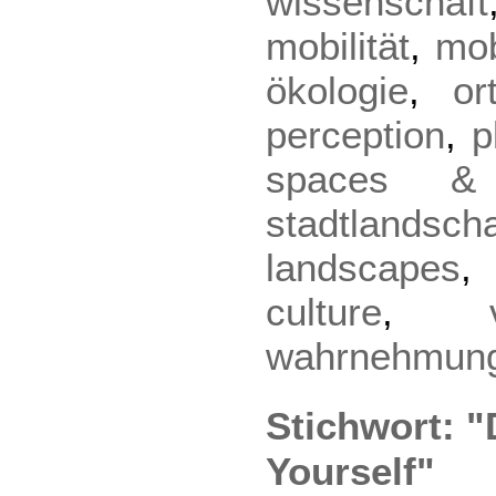
wissenschaft
mobilität
,
mob
ökologie
,
or
perception
,
p
spaces &
stadtlandsch
landscapes
,
culture
,
wahrnehmun
Stichwort: "
Yourself"