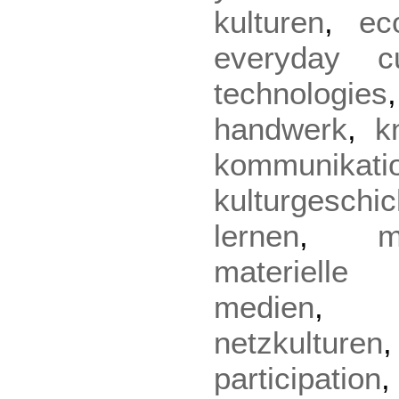
kulturen
,
ec
everyday cu
technologies
handwerk
,
k
kommunikati
kulturgeschic
lernen
,
m
materielle 
medien
netzkulturen
participation