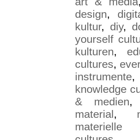
art & media
design
,
digi
kultur
,
diy
,
d
yourself cult
kulturen
,
ed
cultures
,
eve
instrumente
knowledge cu
& medien
material
,
materielle 
cultures