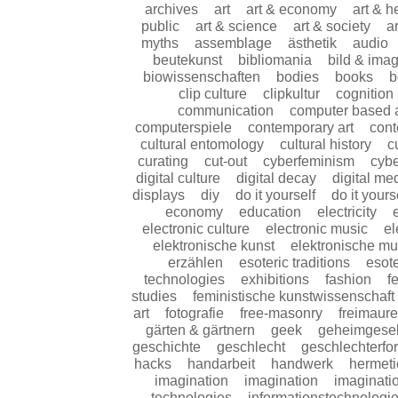
archives
art
art & economy
art & 
public
art & science
art & society
a
myths
assemblage
ästhetik
audio
beutekunst
bibliomania
bild & imag
biowissenschaften
bodies
books
b
clip culture
clipkultur
cognition
communication
computer based a
computerspiele
contemporary art
cont
cultural entomology
cultural history
c
curating
cut-out
cyberfeminism
cyb
digital culture
digital decay
digital me
displays
diy
do it yourself
do it yours
economy
education
electricity
electronic culture
electronic music
el
elektronische kunst
elektronische mu
erzählen
esoteric traditions
esote
technologies
exhibitions
fashion
f
studies
feministische kunstwissenschaft
art
fotografie
free-masonry
freimaure
gärten & gärtnern
geek
geheimgesel
geschichte
geschlecht
geschlechterfo
hacks
handarbeit
handwerk
hermeti
imagination
imagination
imaginati
technologies
informationstechnologi