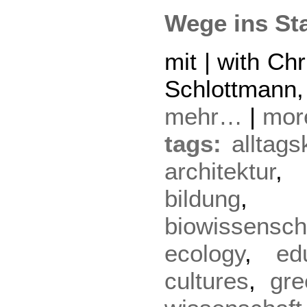
Wege ins St
mit | with Chr
Schlottmann,
mehr…
|
mo
tags:
alltags
architektur
bildung
biowissensch
ecology
,
ed
cultures
,
gre