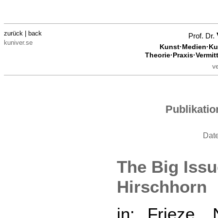
zurück | back
Prof. Dr.
kuniver.se
Kunst·Medien·Kul
Theorie·Praxis·Vermit
v
Publikati
Dat
The Big Iss
Hirschhorn
in: Frieze, 