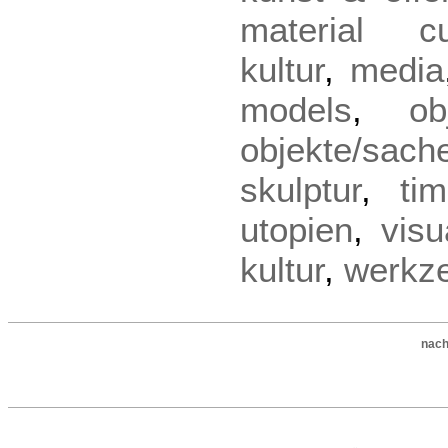
material cu
kultur
,
media
models
,
o
objekte/sach
skulptur
,
ti
utopien
,
visu
kultur
,
werkz
nach