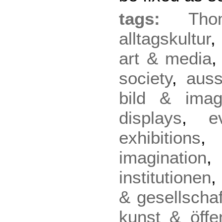
tags:
Tho
alltagskultur
art & media
society
,
auss
bild & imagi
displays
,
e
exhibitions
imagination
institutionen
& gesellschaf
kunst & öffen