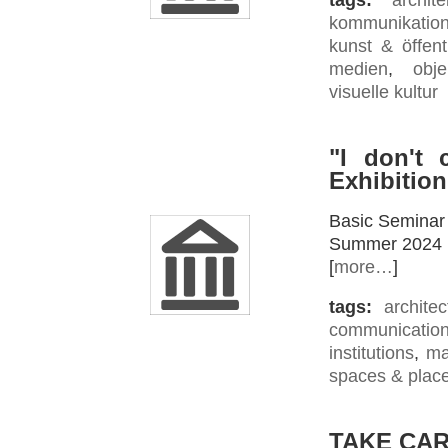
tags:
archite
kommunikatio
kunst & öffentl
medien
,
obje
visuelle kultur
"I don't 
Exhibition
Basic Seminar
Summer 2024
[
more…
]
tags:
architec
communicatio
institutions
,
ma
spaces & plac
TAKE CA