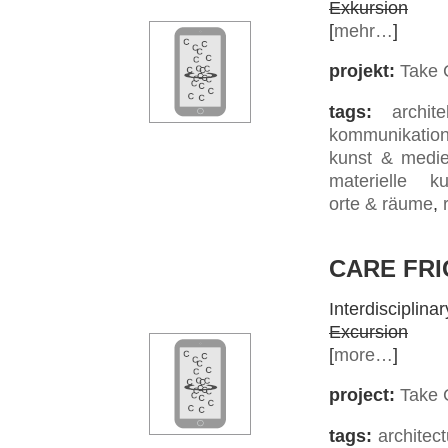
Exkursion
[
mehr…
]
projekt:
Take 
tags:
archite
kommunikatio
kunst & medi
materielle kul
orte & räume
,
CARE FRI
Interdiscipli
Excursion
[
more…
]
project:
Take 
tags:
architec