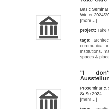
Basic Seminar
Winter 2024/2
[
more…
]
project:
Take 
tags:
architec
communicatio
institutions
,
ma
spaces & plac
"I don
Ausstellu
Proseminar & 
SoSe 2024
[
mehr…
]