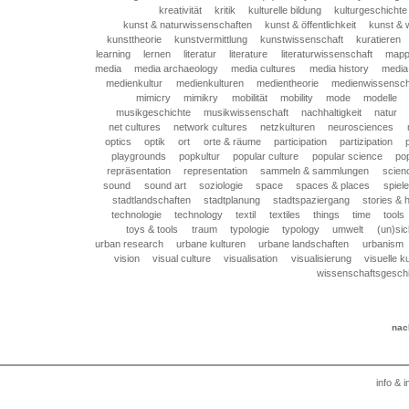
kreativität
kritik
kulturelle bildung
kulturgeschichte
kunst & naturwissenschaften
kunst & öffentlichkeit
kunst & 
kunsttheorie
kunstvermittlung
kunstwissenschaft
kuratieren
learning
lernen
literatur
literature
literaturwissenschaft
mapp
media
media archaeology
media cultures
media history
media
medienkultur
medienkulturen
medientheorie
medienwissensch
mimicry
mimikry
mobilität
mobility
mode
modelle
musikgeschichte
musikwissenschaft
nachhaltigkeit
natur
net cultures
network cultures
netzkulturen
neurosciences
optics
optik
ort
orte & räume
participation
partizipation
playgrounds
popkultur
popular culture
popular science
pop
repräsentation
representation
sammeln & sammlungen
scien
sound
sound art
soziologie
space
spaces & places
spiele
stadtlandschaften
stadtplanung
stadtspaziergang
stories & h
technologie
technology
textil
textiles
things
time
tools
toys & tools
traum
typologie
typology
umwelt
(un)sic
urban research
urbane kulturen
urbane landschaften
urbanism
vision
visual culture
visualisation
visualisierung
visuelle ku
wissenschaftsgesch
nac
info &