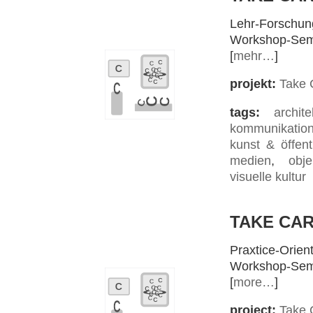
Lehr-Forschun
Workshop-Semi
[
mehr…
]
projekt:
Take 
tags:
archite
kommunikatio
kunst & öffentl
medien
,
obje
visuelle kultur
TAKE CA
Praxtice-Orien
Workshop-Semi
[
more…
]
project:
Take 