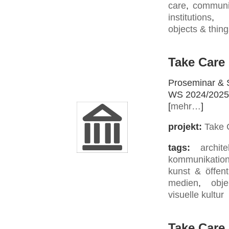
care
,
communi
institutions
objects & thin
Take Care 
Proseminar & 
WS 2024/2025
[
mehr…
]
projekt:
Take 
tags:
archite
kommunikatio
kunst & öffentl
medien
,
obje
visuelle kultur
Take Care 