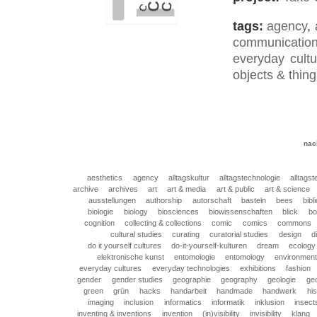
tags:
agency
,
communicatio
everyday cultu
objects & thin
nac
aesthetics
agency
alltagskultur
alltagstechnologie
alltags
archive
archives
art
art & media
art & public
art & science
ausstellungen
authorship
autorschaft
basteln
bees
bibl
biologie
biology
biosciences
biowissenschaften
blick
bo
cognition
collecting & collections
comic
comics
commons
cultural studies
curating
curatorial studies
design
d
do it yourself cultures
do-it-yourself-kulturen
dream
ecology
elektronische kunst
entomologie
entomology
environmen
everyday cultures
everyday technologies
exhibitions
fashion
gender
gender studies
geographie
geography
geologie
ge
green
grün
hacks
handarbeit
handmade
handwerk
his
imaging
inclusion
informatics
informatik
inklusion
insect
inventing & inventions
invention
(in)visibility
invisibility
klang