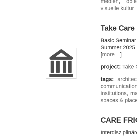
medien
,
obje
visuelle kultur
Take Care (
Basic Seminar
Summer 2025
[
more…
]
project:
Take 
tags:
architec
communicatio
institutions
,
ma
spaces & plac
CARE FRI
Interdisziplin