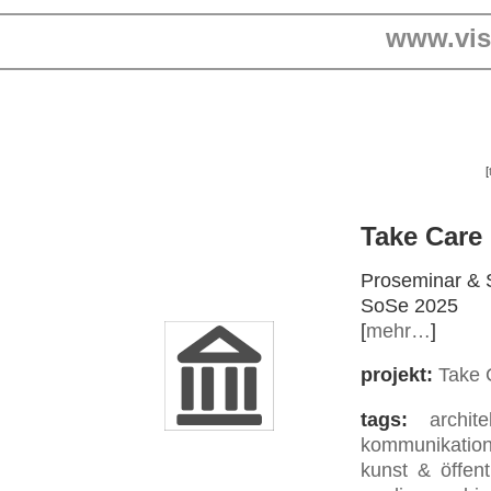
www.visu
[
Take Care (
Proseminar & 
SoSe 2025
[
mehr…
]
projekt:
Take 
tags:
archite
kommunikatio
kunst & öffentl