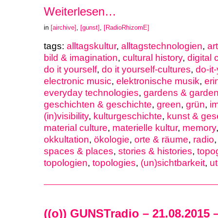
Weiterlesen…
in
[airchive]
,
[gunst]
,
[RadioRhizomE]
tags:
alltagskultur
,
alltagstechnologien
,
ar
bild & imagination
,
cultural history
,
digital 
do it yourself
,
do it yourself-cultures
,
do-it
electronic music
,
elektronische musik
,
eri
everyday technologies
,
gardens & garden
geschichten & geschichte
,
green
,
grün
,
i
(in)visibility
,
kulturgeschichte
,
kunst & gese
material culture
,
materielle kultur
,
memory
okkultation
,
ökologie
,
orte & räume
,
radio
spaces & places
,
stories & histories
,
topo
topologien
,
topologies
,
(un)sichtbarkeit
,
u
((o)) GUNSTradio – 21.08.2015 