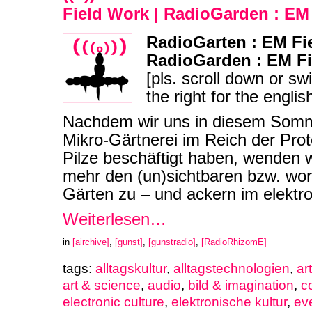
Field Work | RadioGarden : EM
RadioGarten : EM Fi
RadioGarden : EM F
[pls. scroll down or sw
the right for the englis
Nachdem wir uns in diesem Somme
Mikro-Gärtnerei im Reich der Pro
Pilze beschäftigt haben, wenden 
mehr den (un)sichtbaren bzw. wor
Gärten zu – und ackern im elektr
Weiterlesen…
in
[airchive]
,
[gunst]
,
[gunstradio]
,
[RadioRhizomE]
tags:
alltagskultur
,
alltagstechnologien
,
ar
art & science
,
audio
,
bild & imagination
,
c
electronic culture
,
elektronische kultur
,
ev