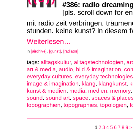
#386: radio dreamin
[pls. scroll down for en
mit radio zeit verbringen. träume
stunden. keine kunst? in diesem f
Weiterlesen…
in
[airchive]
,
[gunst]
,
[radiator]
tags:
alltagskultur
,
alltagstechnologien
,
ar
art & media
,
audio
,
bild & imagination
,
co
everyday cultures
,
everyday technologies
image & imagination
,
klang
,
klangkunst
,
k
kunst & medien
,
media
,
medien
,
memory
sound
,
sound art
,
space
,
spaces & place
topographien
,
topographies
,
topologien
,
t
1
2
3
4
5
6
7
8
9
>