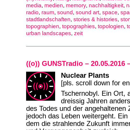
media
,
medien
,
memory
,
nachhaltigkeit
,
n
radio
,
raum
,
sound
,
sound art
,
space
,
spa
stadtlandschaften
,
stories & histories
,
stor
topographien
,
topographies
,
topologien
,
t
urban landscapes
,
zeit
((o)) GUNSTradio – 20.05.2016 
Nuclear Plants
[pls. scroll down for en
Tschernobyl. Ein Ort, 
dreissig Jahren ander
des Todes und der angehaltenen Ze
jedoch das Leben weitergeht. Ein
dem die strahlende Zukunft imme