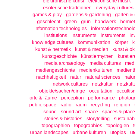
elektronische kunst
elektronische musik
esoterische traditionen
everyday cultures
games & play
gardens & gardening
gärten & 
geschlecht
green
grün
handwerk
hermet
information technologies
informationstechnol
institutions
instrumente
instruments
in
knowledge cultures
kommunikation
körper
k
kunst & hermetik
kunst & medien
kunst & ok
kunstgeschichte
künstlermythen
kuratier
media archaeology
media cultures
medi
mediengeschichte
medienkulturen
medient
nachhaltigkeit
natur
natural sciences
natu
network cultures
netzkultur
netzkult
objekte/sachen/dinge
occultation
occultis
orte & räume
perception
performance
photog
public space
radio
raum
recycling
religion
sound
sound art
space
spaces & place
stories & histories
storytelling
sustainabi
topographien
topographies
topologien
urban landscapes
urbane kulturen
utopias
ut