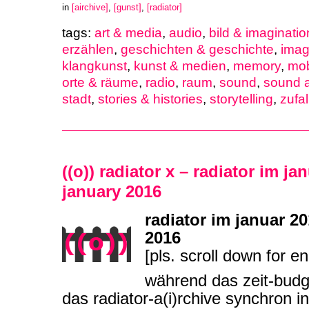
in
[airchive]
,
[gunst]
,
[radiator]
tags:
art & media
,
audio
,
bild & imaginatio
erzählen
,
geschichten & geschichte
,
imag
klangkunst
,
kunst & medien
,
memory
,
mob
orte & räume
,
radio
,
raum
,
sound
,
sound a
stadt
,
stories & histories
,
storytelling
,
zufal
((o)) radiator x – radiator im ja
january 2016
radiator im januar 20
2016
[pls. scroll down for en
während das zeit-budg
das radiator-a(i)rchive synchron i