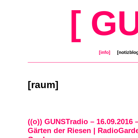
[ G
[info]
[notizblo
[raum]
((o)) GUNSTradio – 16.09.2016 
Gärten der Riesen | RadioGarde