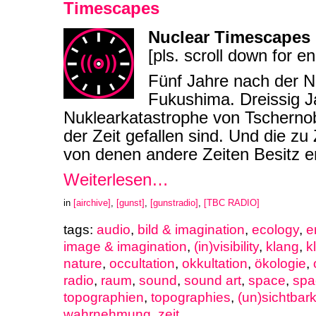
Timescapes
Nuclear Timescapes
[pls. scroll down for en
Fünf Jahre nach der N
Fukushima. Dreissig J
Nuklearkatastrophe von Tschernob
der Zeit gefallen sind. Und die z
von denen andere Zeiten Besitz e
Weiterlesen…
in
[airchive]
,
[gunst]
,
[gunstradio]
,
[TBC RADIO]
tags:
audio
,
bild & imagination
,
ecology
,
e
image & imagination
,
(in)visibility
,
klang
,
k
nature
,
occultation
,
okkultation
,
ökologie
,
radio
,
raum
,
sound
,
sound art
,
space
,
spa
topographien
,
topographies
,
(un)sichtbark
wahrnehmung
,
zeit