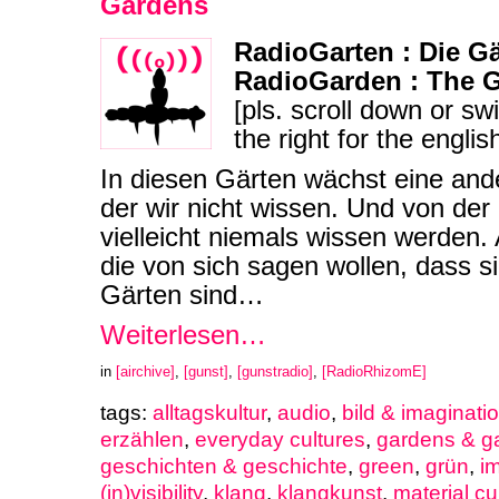
Gardens
RadioGarten : Die Gä
RadioGarden : The G
[pls. scroll down or sw
the right for the englis
In diesen Gärten wächst eine ande
der wir nicht wissen. Und von de
vielleicht niemals wissen werden.
die von sich sagen wollen, dass si
Gärten sind…
Weiterlesen…
in
[airchive]
,
[gunst]
,
[gunstradio]
,
[RadioRhizomE]
tags:
alltagskultur
,
audio
,
bild & imaginati
erzählen
,
everyday cultures
,
gardens & g
geschichten & geschichte
,
green
,
grün
,
i
(in)visibility
,
klang
,
klangkunst
,
material cu