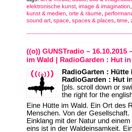
elektronische kunst
,
image & imagination
kunst & medien
,
orte & räume
,
performan
sound art
,
space
,
spaces & places
,
time
,
((o)) GUNSTradio – 16.10.2015 
im Wald | RadioGarden : Hut i
RadioGarten : Hütte 
RadioGarden : Hut i
[pls. scroll down or sw
the right for the englis
Eine Hütte im Wald. Ein Ort des
Menschen. Von der Gesellschaft. 
Einklang mit der Natur und einem 
eins ist in der Waldeinsamkeit. Ei