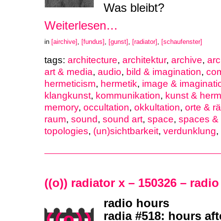
Was bleibt?
Weiterlesen…
in
[airchive]
,
[fundus]
,
[gunst]
,
[radiator]
,
[schaufenster]
tags:
architecture
,
architektur
,
archive
,
arc
art & media
,
audio
,
bild & imagination
,
co
hermeticism
,
hermetik
,
image & imaginati
klangkunst
,
kommunikation
,
kunst & herm
memory
,
occultation
,
okkultation
,
orte & 
raum
,
sound
,
sound art
,
space
,
spaces & 
topologies
,
(un)sichtbarkeit
,
verdunklung
,
((o)) radiator x – 150326 – radi
radio hours
radia #518: hours aft