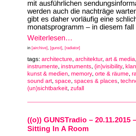
mit ausführlichen sendungsinforma
werden auch die nachträge warte
gibt es daher vorläufig eine schli
monatsprogramm – in diesem fall
Weiterlesen…
in
[airchive]
,
[gunst]
,
[radiator]
tags:
architecture
,
architektur
,
art & media
instrumente
,
instruments
,
(in)visibility
,
kla
kunst & medien
,
memory
,
orte & räume
,
r
sound art
,
space
,
spaces & places
,
techn
(un)sichtbarkeit
,
zufall
((o)) GUNSTradio – 20.11.2015 
Sitting In A Room