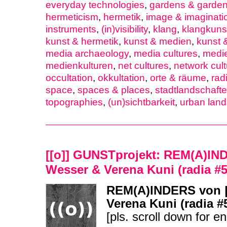
everyday technologies
,
gardens & garden
hermeticism
,
hermetik
,
image & imaginati
instruments
,
(in)visibility
,
klang
,
klangkuns
kunst & hermetik
,
kunst & medien
,
kunst 
media archaeology
,
media cultures
,
medi
medienkulturen
,
net cultures
,
network cul
occultation
,
okkultation
,
orte & räume
,
rad
space
,
spaces & places
,
stadtlandschaft
topographies
,
(un)sichtbarkeit
,
urban lan
[[o]] GUNSTprojekt: REM(A)IND
Wesser & Verena Kuni (radia #5
REM(A)INDERS von |
Verena Kuni (radia #
[pls. scroll down for en