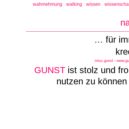
wahrnehmung
walking
wissen
wissenschaf
n
… für i
kre
miss.gunst
-
www.gu
GUNST
ist stolz und f
nutzen zu können 