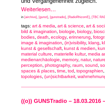
und Vergangenenheit zugleich.
Weiterlesen…
in
[airchive]
,
[gunst]
,
[gunstradio]
,
[RadioRhizomE]
,
[TBC RA
tags:
art & media
,
art & science
,
art & soci
bild & imagination
,
biologie
,
biology
,
biosc
bodies
,
death
,
ecology
,
erinnerung
,
fotogr
image & imagination
,
(in)visibility
,
klang
,
k
kunst & gesellschaft
,
kunst & medien
,
kun
material culture
,
materielle kultur
,
media a
medienarchäologie
,
memory
,
natur
,
natur
perception
,
photography
,
raum
,
sound
,
so
spaces & places
,
time
,
tod
,
topographien
topologies
,
(un)sichtbarkeit
,
wahrnehmun
((o)) GUNSTradio – 18.03.2016 