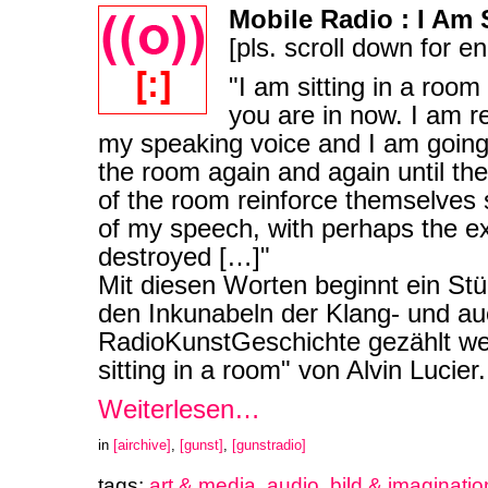
Mobile Radio : I Am 
[pls. scroll down for en
"I am sitting in a room
you are in now. I am r
my speaking voice and I am going t
the room again and again until th
of the room reinforce themselves
of my speech, with perhaps the ex
destroyed […]"
Mit diesen Worten beginnt ein St
den Inkunabeln der Klang- und au
RadioKunstGeschichte gezählt we
sitting in a room" von Alvin Lucier.
Weiterlesen…
in
[airchive]
,
[gunst]
,
[gunstradio]
tags:
art & media
,
audio
,
bild & imaginatio